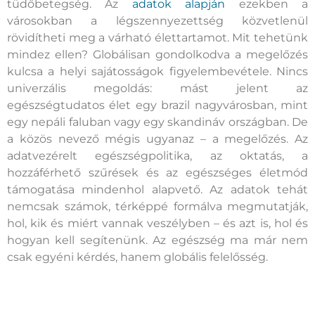
tüdőbetegség. Az
adatok alapján
ezekben a
városokban a légszennyezettség közvetlenül
rövidítheti meg a várható élettartamot. Mit tehetünk
mindez ellen? Globálisan gondolkodva a megelőzés
kulcsa a helyi sajátosságok figyelembevétele. Nincs
univerzális megoldás: mást jelent az
egészségtudatos élet egy brazil nagyvárosban, mint
egy nepáli faluban vagy egy skandináv országban. De
a közös nevező mégis ugyanaz – a megelőzés. Az
adatvezérelt egészségpolitika, az oktatás, a
hozzáférhető szűrések és az egészséges életmód
támogatása mindenhol alapvető. Az adatok tehát
nemcsak számok, térképpé formálva megmutatják,
hol, kik és miért vannak veszélyben – és azt is, hol és
hogyan kell segítenünk. Az egészség ma már nem
csak egyéni kérdés, hanem globális felelősség.