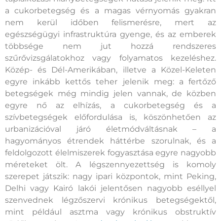
a cukorbetegség és a magas vérnyomás gyakran
nem kerül időben felismerésre, mert az
egészségügyi infrastruktúra gyenge, és az emberek
többsége nem jut hozzá rendszeres
szűrővizsgálatokhoz vagy folyamatos kezeléshez.
Közép- és Dél-Amerikában, illetve a Közel-Keleten
egyre inkább kettős teher jelenik meg: a fertőző
betegségek még mindig jelen vannak, de közben
egyre nő az elhízás, a cukorbetegség és a
szívbetegségek előfordulása is, köszönhetően az
urbanizációval járó életmódváltásnak – a
hagyományos étrendek háttérbe szorulnak, és a
feldolgozott élelmiszerek fogyasztása egyre nagyobb
méreteket ölt. A légszennyezettség is komoly
szerepet játszik: nagy ipari központok, mint Peking,
Delhi vagy Kairó lakói jelentősen nagyobb eséllyel
szenvednek légzőszervi krónikus betegségektől,
mint például asztma vagy krónikus obstruktív