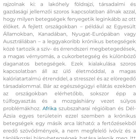
rajzolnak ki: a lakóhely földrajzi, társadalmi és
gazdasági jellemzői szoros kapcsolatban állnak azzal,
hogy milyen betegségek fenyegetik leginkább az ott
élőket. A fejlett országokban – például az Egyesült
Államokban, Kanadában, Nyugat-Európában vagy
Ausztráliában – a leggyakoribb krónikus betegségek
közé tartozik a szív- és érrendszeri megbetegedések,
a magas vérnyomás, a cukorbetegség és különböző
daganatos betegségek. Ezek kialakulása szoros
kapcsolatban áll az ülő életmóddal, a magas
kalóriatartalmú étrenddel, a stresszel és az elöregedő
társadalommal. Bár az egészségügyi ellátás ezekben
az országokban elérhetőbb, sokszor épp a
túlfogyasztás és a mozgáshiány vezet súlyos
problémákhoz.
Afrika
szubszaharai régióiban és Dél-
Ázsia egyes területein ezzel szemben a krónikus
betegségek egy másik arca látható: a fertőzésekből
eredő szövődmények, a nem megfelelő ivóvíz és a
táplálkozási hiánybetegségek hatása jelenik meg. Itt