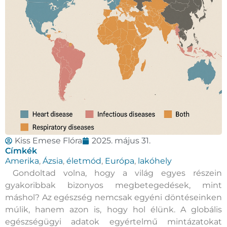
Kiss Emese Flóra
2025. május 31.
Címkék
Amerika
,
Ázsia
,
életmód
,
Európa
,
lakóhely
Gondoltad volna, hogy a világ egyes részein
gyakoribbak bizonyos megbetegedések, mint
máshol? Az egészség nemcsak egyéni döntéseinken
múlik, hanem azon is, hogy hol élünk. A globális
egészségügyi adatok egyértelmű mintázatokat