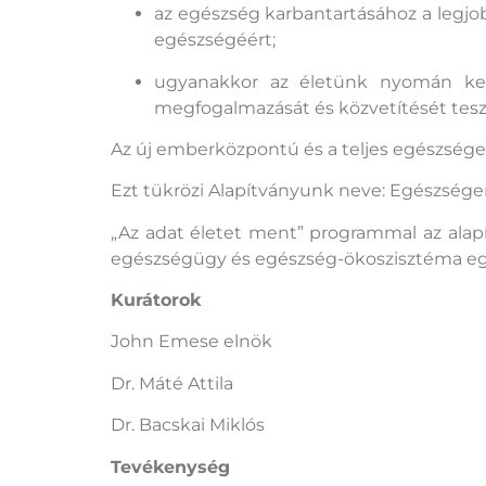
az egészség karbantartásához a legjob
egészségéért;
ugyanakkor az életünk nyomán kel
megfogalmazását és közvetítését tesz
Az új emberközpontú és a teljes egészsége
Ezt tükrözi Alapítványunk neve: Egészség
„Az adat életet ment” programmal az alapít
egészségügy és egészség-ökoszisztéma e
Kurátorok
John Emese elnök
Dr. Máté Attila
Dr. Bacskai Miklós
Tevékenység