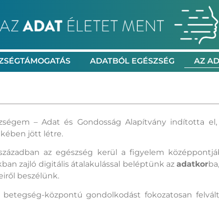
ZSÉGTÁMOGATÁS
ADATBÓL EGÉSZSÉG
AZ AD
ségem – Adat és Gondosság Alapítvány indította el, 
kében jött létre.
században az egészség kerül a figyelem középpontjáb
kban zajló digitális átalakulással beléptünk az
adatkor
ba
eiről beszélünk.
igi betegség-központú gondolkodást fokozatosan felvá