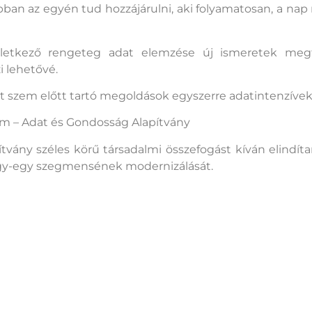
ban az egyén tud hozzájárulni, aki folyamatosan, a nap
etkező rengeteg adat elemzése új ismeretek megfo
i lehetővé.
t szem előtt tartó megoldások egyszerre adatintenzívek
em – Adat és Gondosság Alapítvány
vány széles körű társadalmi összefogást kíván elindítani
gy-egy szegmensének modernizálását.