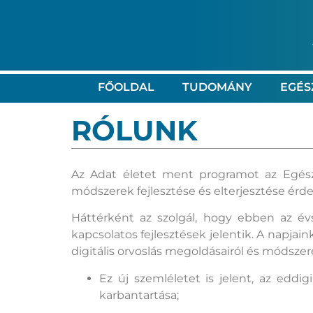
FŐOLDAL
TUDOMÁNY
EGÉS
RÓLUNK
Az Adat életet ment programot az Egész
módszerek fejlesztése és elterjesztése érde
Háttérként az szolgál, hogy ebben az év
kapcsolatos fejlesztések jelentik. A napjain
digitális orvoslás megoldásairól és módszer
Ez új szemléletet is jelent, az edd
karbantartása;