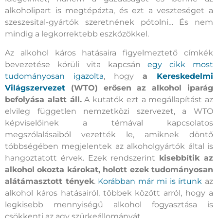
alkoholipart is megtépázta, és ezt a veszteséget a
szeszesital-gyártók szeretnének pótolni… És nem
mindig a legkorrektebb eszközökkel.
Az alkohol káros hatásaira figyelmeztető címkék
bevezetése körüli vita kapcsán
egy cikk most
tudományosan igazolta
, hogy
a
Kereskedelmi
Világszervezet
(WTO) erősen az alkohol iparág
befolyása alatt áll.
A kutatók ezt a megállapítást az
elvileg független nemzetközi szervezet, a WTO
képviselőinek a témával kapcsolatos
megszólalásaiból vezették le, amiknek döntő
többségében megjelentek az alkoholgyártók által is
hangoztatott érvek. Ezek rendszerint
kisebbítik az
alkohol okozta károkat, holott ezek tudományosan
alátámasztott tények
.
Korábban már mi is írtunk
az
alkohol káros hatásairól, többek között arról, hogy a
legkisebb mennyiségű alkohol fogyasztása is
csökkenti az agy szürkeállományát.