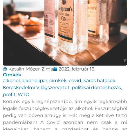
Katalin Mózer-Zima
2022. február 16.
Címkék
alkohol
,
alkoholipar
,
címkék
,
covid
,
káros hatások
,
Kereskedelmi Világszervezet
,
politikai döntéshozás
,
profit
,
WTO
Korunk egyik legnépszerűbb, ám egyik legkárosabb
legális feszültséglevezetője az alkohol. Feszültségből
pedig van bőven amúgy is. Hát még a két éve tartó
pandémiában! A Covid azonban nem csak a mi
idegeinket, hanem a gazdaságot és benne az