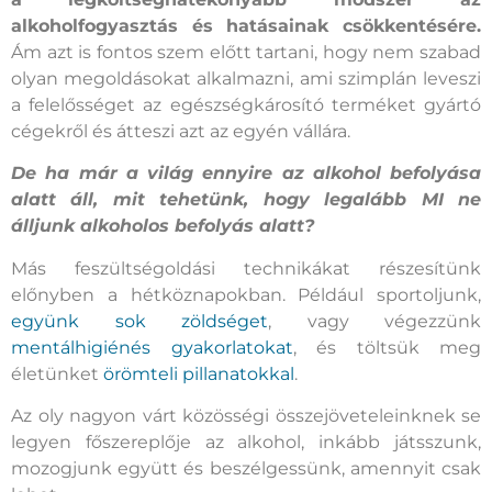
alkoholfogyasztás és hatásainak csökkentésére.
Ám azt is fontos szem előtt tartani, hogy nem szabad
olyan megoldásokat alkalmazni, ami szimplán leveszi
a felelősséget az egészségkárosító terméket gyártó
cégekről és átteszi azt az egyén vállára.
De ha már a világ ennyire az alkohol befolyása
alatt áll, mit tehetünk, hogy legalább MI ne
álljunk alkoholos befolyás alatt?
Más feszültségoldási technikákat részesítünk
előnyben a hétköznapokban. Például sportoljunk,
együnk sok zöldséget
, vagy végezzünk
mentálhigiénés gyakorlatokat
, és töltsük meg
életünket
örömteli pillanatokkal
.
Az oly nagyon várt közösségi összejöveteleinknek se
legyen főszereplője az alkohol, inkább játsszunk,
mozogjunk együtt és beszélgessünk, amennyit csak