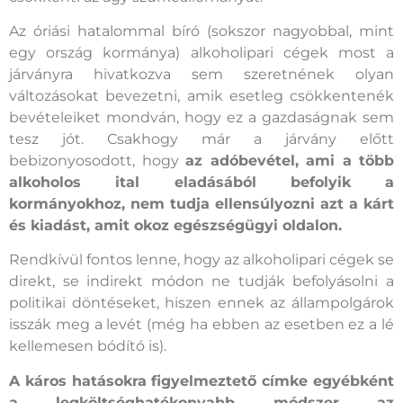
Az óriási hatalommal bíró (sokszor nagyobbal, mint
egy ország kormánya) alkoholipari cégek most a
járványra hivatkozva sem szeretnének olyan
változásokat bevezetni, amik esetleg csökkentenék
bevételeiket mondván, hogy ez a gazdaságnak sem
tesz jót. Csakhogy már a járvány előtt
bebizonyosodott, hogy
az adóbevétel, ami a több
alkoholos ital eladásából befolyik a
kormányokhoz, nem tudja ellensúlyozni azt a kárt
és kiadást, amit okoz egészségügyi oldalon.
Rendkívül fontos lenne, hogy az alkoholipari cégek se
direkt, se indirekt módon ne tudják befolyásolni a
politikai döntéseket, hiszen ennek az állampolgárok
isszák meg a levét (még ha ebben az esetben ez a lé
kellemesen bódító is).
A káros hatásokra figyelmeztető címke egyébként
a legköltséghatékonyabb módszer az