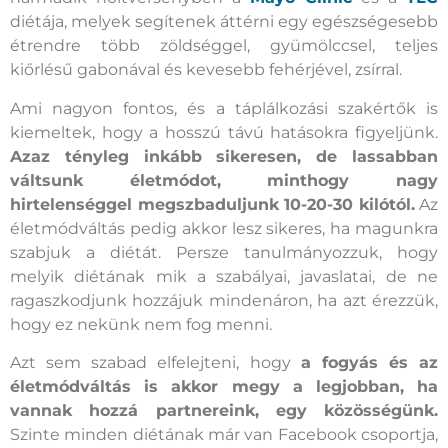
diétája, melyek segítenek áttérni egy egészségesebb
étrendre több zöldséggel, gyümölccsel, teljes
kiőrlésű gabonával és kevesebb fehérjével, zsírral.
Ami nagyon fontos, és a táplálkozási szakértők is
kiemeltek, hogy a hosszú távú hatásokra figyeljünk.
Azaz tényleg inkább sikeresen, de lassabban
váltsunk életmódot, minthogy nagy
hirtelenséggel megszbaduljunk 10-20-30 kilótól.
Az
életmódváltás pedig akkor lesz sikeres, ha magunkra
szabjuk a diétát. Persze tanulmányozzuk, hogy
melyik diétának mik a szabályai, javaslatai, de ne
ragaszkodjunk hozzájuk mindenáron, ha azt érezzük,
hogy ez nekünk nem fog menni.
Azt sem szabad elfelejteni, hogy
a fogyás és az
életmódváltás is akkor megy a legjobban, ha
vannak hozzá partnereink, egy közösségünk.
Szinte minden diétának már van Facebook csoportja,