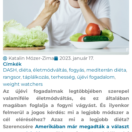
Katalin Mózer-Zima
2023. január 17.
Címkék
DASH
,
diéta
,
életmódváltás
,
fogyás
,
mediterrán diéta
,
rangsor
,
táplálkozás
,
terhesség
,
újévi fogadalom
,
weight watchers
Az újévi fogadalmak legtöbbjében szerepel
valamiféle életmódváltás, és ez általában
magában foglalja a fogyni vágyást. És ilyenkor
felmerül a jogos kérdés: mi a legjobb módszer a
cél eléréséhez? Azaz mi a legjobb diéta?
Szerencsére
Amerikában már megadták a választ