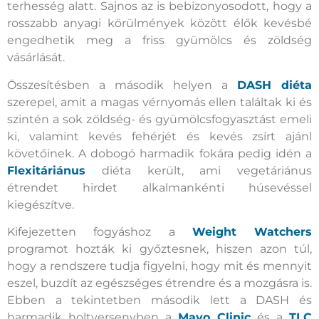
terhesség alatt. Sajnos az is bebizonyosodott, hogy a
rosszabb anyagi körülmények között élők kevésbé
engedhetik meg a friss gyümölcs és zöldség
vásárlását.
Összesítésben a második helyen a
DASH diéta
szerepel, amit a magas vérnyomás ellen találtak ki és
szintén a sok zöldség- és gyümölcsfogyasztást emeli
ki, valamint kevés fehérjét és kevés zsírt ajánl
követőinek. A dobogó harmadik fokára pedig idén a
Flexitáriánus
diéta került, ami vegetáriánus
étrendet hirdet alkalmankénti húsevéssel
kiegészítve.
Kifejezetten fogyáshoz a
Weight Watchers
programot hozták ki győztesnek, hiszen azon túl,
hogy a rendszere tudja figyelni, hogy mit és mennyit
eszel, buzdít az egészséges étrendre és a mozgásra is.
Ebben a tekintetben második lett a DASH és
harmadik holtversenyben a
Mayo Clinic
és a
TLC