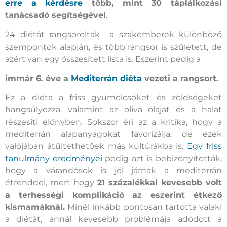
erre a kérdésre
több, mint 30 táplálkozási
tanácsadó segítségével
.
24 diétát rangsoroltak a szakemberek különböző
szempontok alapján, és több rangsor is született, de
azért van egy összesített lista is. Eszerint pedig a
immár 6. éve a
Mediterrán diéta
vezeti a rangsort.
Ez a diéta a friss gyümölcsöket és zöldségeket
hangsúlyozza, valamint az oliva olajat és a halat
részesíti előnyben. Sokszor éri az a kritika, hogy a
mediterrán alapanyagokat favorizálja, de ezek
valójában átültethetőek más kultúrákba is.
Egy friss
tanulmány eredményei
pedig azt is bebizonyították,
hogy a várandósok is jól járnak a mediterrán
étrenddel, mert hogy
21 százalékkal kevesebb volt
a terhességi komplikáció az eszerint étkező
kismamáknál.
Minél inkább pontosan tartotta valaki
a diétát, annál kevesebb problémája adódott a