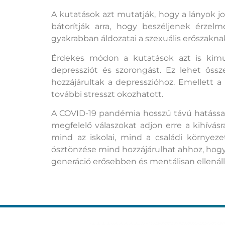
A kutatások azt mutatják, hogy a lányok j
bátorítják arra, hogy beszéljenek érzel
gyakrabban áldozatai a szexuális erőszaknak
Érdekes módon a kutatások azt is kim
depressziót és szorongást. Ez lehet öss
hozzájárultak a depresszióhoz. Emellett
további stresszt okozhatott.
A COVID-19 pandémia hosszú távú hatással
megfelelő válaszokat adjon erre a kihívás
mind az iskolai, mind a családi környeze
ösztönzése mind hozzájárulhat ahhoz, hogy
generáció erősebben és mentálisan ellenál