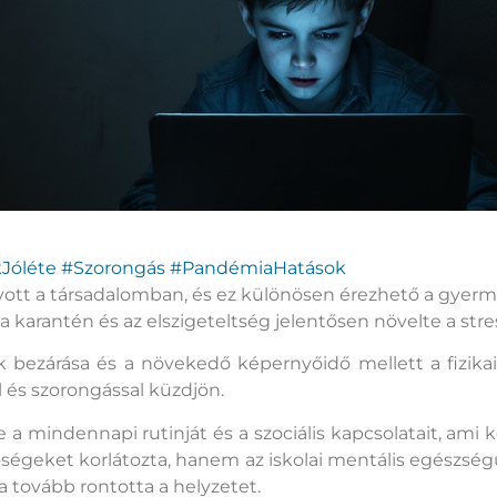
Jóléte #Szorongás #PandémiaHatások
tt a társadalomban, és ez különösen érezhető a gyer
arantén és az elszigeteltség jelentősen növelte a stress
k bezárása és a növekedő képernyőidő mellett a fizikai 
 és szorongással küzdjön.
a mindennapi rutinját és a szociális kapcsolatait, ami k
ségeket korlátozta, hanem az iskolai mentális egészségü
sa tovább rontotta a helyzetet.