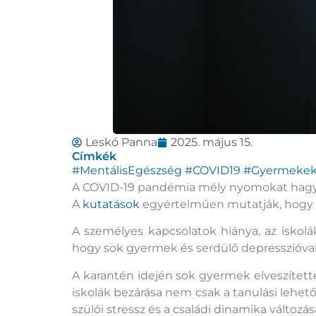
Leskó Panna
2025. május 15.
Címkék
#MentálisEgészség #COVID19 #Gyermekek
A COVID-19 pandémia mély nyomokat hagyo
A
kutatások
egyértelműen mutatják, hogy a k
A személyes kapcsolatok hiánya, az iskolá
hogy sok gyermek és serdülő depresszióval
A karantén idején sok gyermek elveszítette 
iskolák bezárása nem csak a tanulási lehető
szülői stressz és a családi dinamika változá