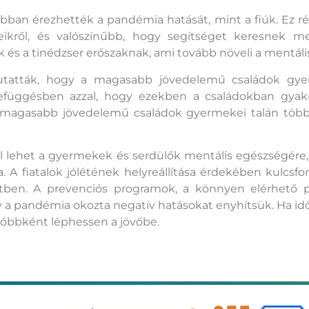
obban érezhették a pandémia hatását, mint a fiúk. Ez ré
meikről, és valószínűbb, hogy segítséget keresnek me
 és a tinédzser erőszaknak, ami tovább növeli a mentális
utatták, hogy a magasabb jövedelemű családok gye
zefüggésben azzal, hogy ezekben a családokban gyakr
 a magasabb jövedelemű családok gyermekei talán több
 lehet a gyermekek és serdülők mentális egészségére,
ra. A fiatalok jólétének helyreállítása érdekében kulc
tben. A prevenciós programok, a könnyen elérhető pszi
 a pandémia okozta negatív hatásokat enyhítsük. Ha idő
lóbbként léphessen a jövőbe.