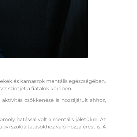
mekek és kamaszok mentális egészségében.
z szintjét a fiatalok körében.
aktivitás csökkenése is hozzájárult ahhoz,
omoly hatással volt a mentális jólétükre. Az
gyi szolgáltatásokhoz való hozzáférést is. A