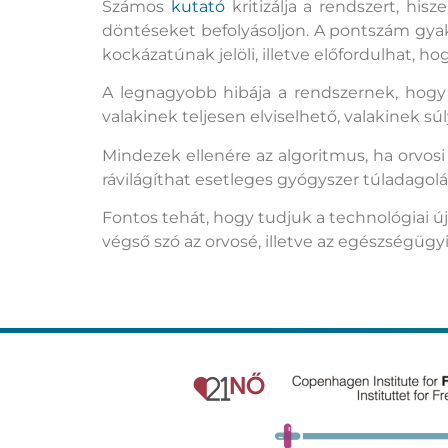
Számos
kutató
kritizálja a rendszert, hi
döntéseket befolyásoljon. A pontszám gyak
kockázatúnak jelöli, illetve előfordulhat, 
A legnagyobb hibája a rendszernek, hogy 
valakinek teljesen elviselhető, valakinek s
Mindezek ellenére az algoritmus, ha orvosi 
rávilágíthat esetleges gyógyszer túladagolá
Fontos tehát, hogy tudjuk a technológiai 
végső szó az orvosé, illetve az egészségügy