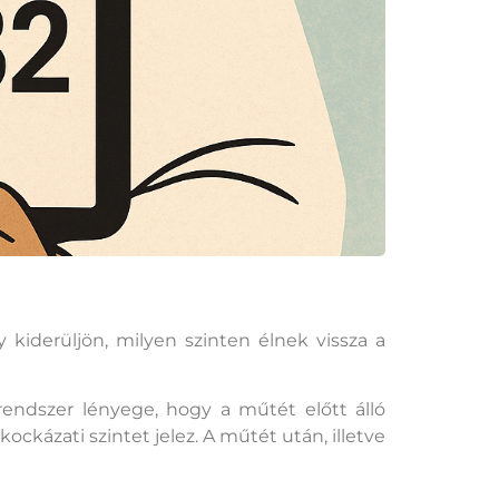
 kiderüljön, milyen szinten élnek vissza a
rendszer lényege, hogy a műtét előtt álló
kázati szintet jelez. A műtét után, illetve