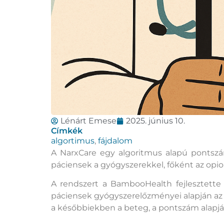
Lénárt Emese
2025. június 10.
Címkék
algortimus
,
fájdalom
A NarxCare egy algoritmus alapú pontszámr
páciensek a gyógyszerekkel, főként az opioi
A rendszert a BambooHealth fejlesztette 
páciensek gyógyszerelőzményei alapján az a
a későbbiekben a beteg, a pontszám alapján