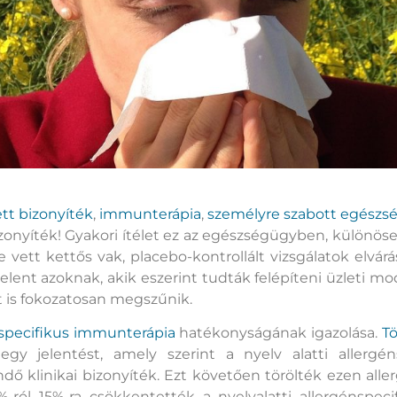
ett bizonyíték
,
immunterápia
,
személyre szabott egészs
zonyíték! Gyakori ítélet ez az egészségügyben, különös
e vett kettős vak, placebo-kontrollált vizsgálatok elvá
elent azoknak, akik eszerint tudták felépíteni üzleti m
át is fokozatosan megszűnik.
nspecifikus immunterápia
hatékonyságának igazolása.
T
gy jelentést, amely szerint a nyelv alatti allergé
ő klinikai bizonyíték. Ezt követően törölték ezen aller
 30%-ról 15%-ra csökkentették a nyelvalatti allergénsp