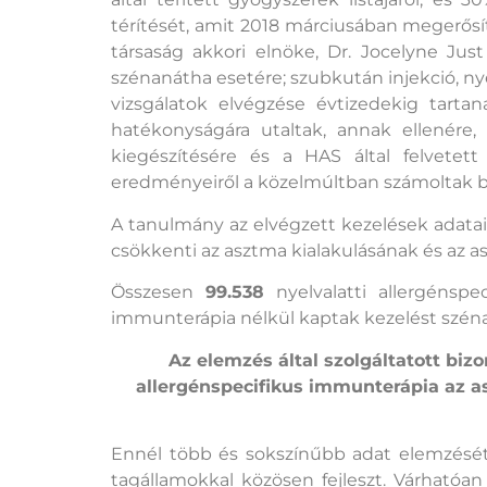
térítését, amit 2018 márciusában megerősíte
társaság akkori elnöke, Dr. Jocelyne Just
szénanátha esetére; szubkután injekció, nye
vizsgálatok elvégzése évtizedekig tarta
hatékonyságára utaltak, annak ellenér
kiegészítésére és a HAS által felvetet
eredményeiről a közelmúltban számoltak be
A tanulmány az elvégzett kezelések adatai 
csökkenti az asztma kialakulásának és az
Összesen
99.538
nyelvalatti allergénsp
immunterápia nélkül kaptak kezelést széna
Az elemzés által szolgáltatott bi
allergénspecifikus immunterápia az a
Ennél több és sokszínűbb adat elemzését
tagállamokkal közösen fejleszt. Várhatóan 