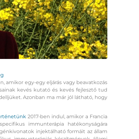
ég
en, amikor egy-egy eljárás vagy beavatkozás
rásainak kevés kutató és kevés fejlesztő tud
odelljüket. Azonban ma már jól látható, hogy
örténetünk
2017-ben indul, amikor a Francia
nspecifikus immunterápia hatékonyságára
génkivonatok injektálható formáit az állam
ecifikus immunterápiás készítmények állami