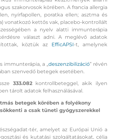
ógus szakorvosok körében. A francia allergia
en, nyírfapollen, poratka ellen; asztma és
a) vonatkozó kettős vak, placebo-kontrollált
sszességében a nyelv alatti immunterápia
érdésre választ adni. A meglévő adatok
dítottak, köztük az
EfficAPSI
-t, amelynek
us immunterápia, a „
deszenzibilizáció
” révén
hában szenvedő betegek esetében.
össze
333.082
kontrollbeteggel, akik ilyen
n tárolt adatok felhasználásával.
sztmás betegek körében a folyékony
sökkenti a csak tüneti gyógyszerekkel
szségadat-tér, amelyet az Európai Unió a
osztási és kutatási szolgáltatásokat, célja