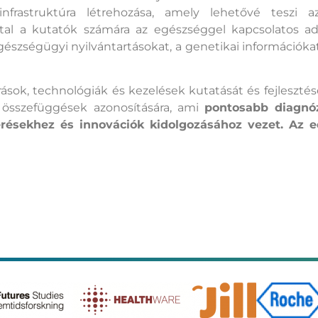
infrastruktúra létrehozása, amely lehetővé teszi 
tal a kutatók számára az egészséggel kapcsolatos ada
észségügyi nyilvántartásokat, a genetikai információkat,
rások, technológiák és kezelések kutatását és fejleszté
s összefüggések azonosítására, ami
pontosabb diagnóz
résekhez és innovációk kidolgozásához vezet. Az ed