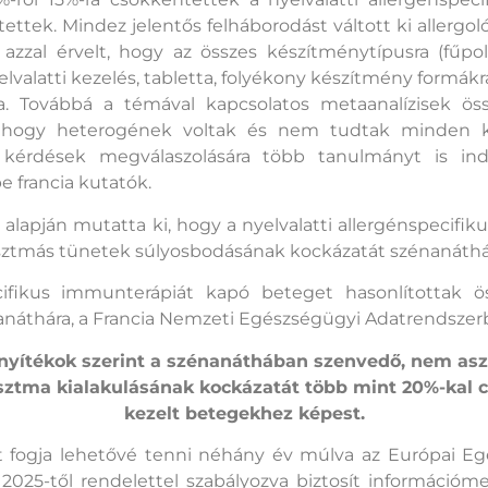
ttek. Mindez jelentős felháborodást váltott ki allergol
 azzal érvelt, hogy az összes készítménytípusra (fűpoll
lvalatti kezelés, tabletta, folyékony készítmény formákr
na. Továbbá a témával kapcsolatos metaanalízisek ö
e, hogy heterogének voltak és nem tudtak minden k
t kérdések megválaszolására több tanulmányt is in
 francia kutatók.
alapján mutatta ki, hogy a nyelvalatti allergénspecifik
 asztmás tünetek súlyosbodásának kockázatát szénanát
ecifikus immunterápiát kapó beteget hasonlítottak 
náthára, a Francia Nemzeti Egészségügyi Adatrendszerbe
zonyítékok szerint a szénanáthában szenvedő, nem a
sztma kialakulásának kockázatát több mint 20%-kal c
kezelt betegekhez képest.
 fogja lehetővé tenni néhány év múlva az Európai Egé
2025-től rendelettel szabályozva biztosít információmeg