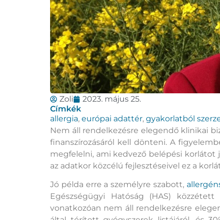
Zoli
2023. május 25.
Címkék
allergia
,
európai adattér
,
gyakorlatból szerz
Nem áll rendelkezésre elegendő klinikai bi
finanszírozásáról kell dönteni. A figyelemb
megfelelni, ami kedvező belépési korlátot j
az adatkor közcélú fejlesztéseivel ez a korl
Jó példa erre a személyre szabott,
allergé
Egészségügyi Hatóság (HAS) közzétett e
vonatkozóan nem áll rendelkezésre elegend
által térített gyógyszerek listájáról, és