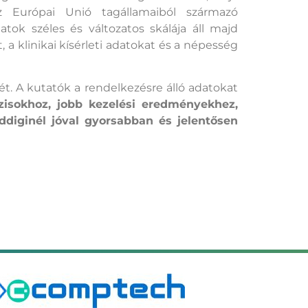
az Európai Unió tagállamaiból származó
tok széles és változatos skálája áll majd
 a klinikai kísérleti adatokat és a népesség
sét. A kutatók a rendelkezésre álló adatokat
isokhoz, jobb kezelési eredményekhez,
diginél jóval gyorsabban és jelentősen