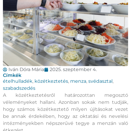
Iván Dóra Mária
2025. szeptember 4.
Címkék
ételhulladék
,
közétkeztetés
,
menza
,
svédasztal
,
szabadszedés
A közétkeztetésről határozottan megosztó
véleményeket hallani. Azonban sokak nem tudják,
hogy számos közétkeztető milyen újításokat vezet
be annak érdekében, hogy az oktatási és nevelési
intézményekben népszerűvé tegye a menzán való
étkezést.