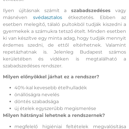
Ilyen újításnak számít a
szabadszedéses
vagy
másnéven
svédasztalos
étkeztetés. Ebben az
esetben melegítő, tálaló pultokból tudják kiszedni a
gyermekek a számukra tetsző ételt. Minden esetben
ki van készítve egy minta adag, hogy tudják mennyit
érdemes szedni, de ettől eltérhetnek. Valamint
repetázhatnak is. Jelenleg Budapest számos
kerületében és vidéken is megtalálható a
szabadszedéses rendszer.
Milyen előnyökkel járhat ez a rendszer?
40%-kal kevesebb ételhulladék
önállóságra nevelés
döntés szabadsága
új ételek egyszerűbb megismerése
Milyen hátrányai lehetnek a rendszernek?
megfelelő higiéniai feltételek megvalósítása