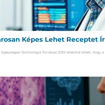
osan Képes Lehet Receptet Írn
z Egészséges Technológia Törvénye 2025 lehetővé teheti, hogy a 