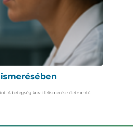
elismerésében
int. A betegség korai felismerése életmentő