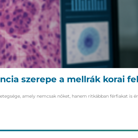
ncia szerepe a mellrák korai f
etegsége, amely nemcsak nőket, hanem ritkábban férfiakat is ér