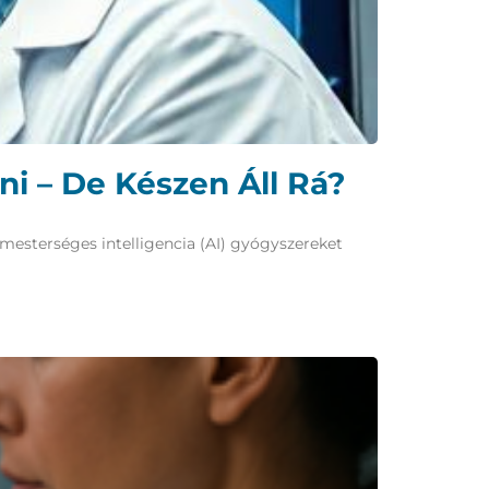
i – De Készen Áll Rá?
mesterséges intelligencia (AI) gyógyszereket