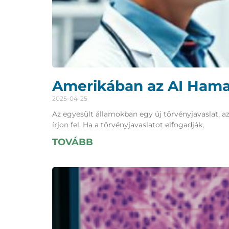
Amerikában az AI Hamar
2025-04-25
Az egyesült államokban egy új törvényjavaslat, a
írjon fel. Ha a törvényjavaslatot elfogadják,
TOVÁBB