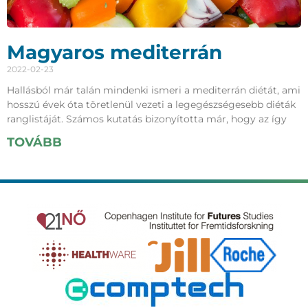
Magyaros mediterrán
2022-02-23
Hallásból már talán mindenki ismeri a mediterrán diétát, ami
hosszú évek óta töretlenül vezeti a legegészségesebb diéták
ranglistáját. Számos kutatás bizonyította már, hogy az így
TOVÁBB