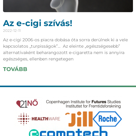
Az e-cigi szívás!
2022-12-11
Az e-cigi 2006-os piacra dobása óta sorra derülnek ki a vele
kapcsolatos „turpisságok”… Az eleinte „egészségesebb”
alternatívaként beharangozott e-cigaretta nem is annyira
egészséges, ellenben rengetegen
TOVÁBB