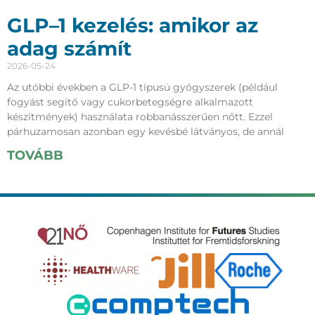
GLP–1 kezelés: amikor az
adag számít
2026-05-24
Az utóbbi években a GLP-1 típusú gyógyszerek (például
fogyást segítő vagy cukorbetegségre alkalmazott
készítmények) használata robbanásszerűen nőtt. Ezzel
párhuzamosan azonban egy kevésbé látványos, de annál
TOVÁBB