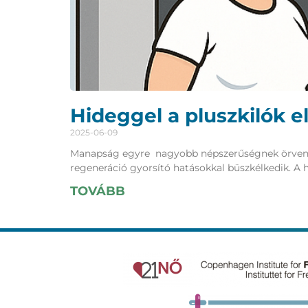
Hideggel a pluszkilók el
2025-06-09
Manapság egyre nagyobb népszerűségnek örvend a k
regeneráció gyorsító hatásokkal büszkélkedik. A 
TOVÁBB