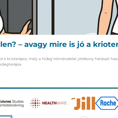
len? – avagy mire is jó a kriote
rioterápia, mely a hideg hőmérséklet jótékony hatásait használ
hidegterápia