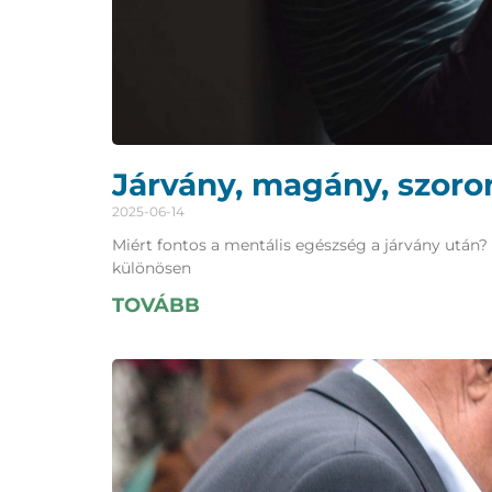
Járvány, magány, szor
2025-06-14
Miért fontos a mentális egészség a járvány után? 
különösen
TOVÁBB