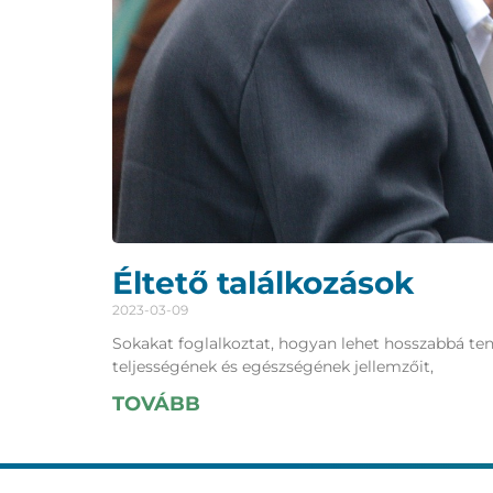
Éltető találkozások
2023-03-09
Sokakat foglalkoztat, hogyan lehet hosszabbá tenni
teljességének és egészségének jellemzőit,
TOVÁBB