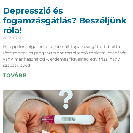
Depresszió és
fogamzásgátlás? Beszéljünk
róla!
2025-07-01
Ha épp fontolgatod a kombinált fogamzásgátló tabletta
(ösztrogént és progeszteront tartalmazó tabletta) szedését –
vagy már használod –, érdemes figyelned egy friss, nagy
szabású svéd
TOVÁBB