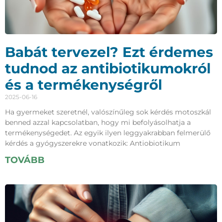
Babát tervezel? Ezt érdemes
tudnod az antibiotikumokról
és a termékenységről
2025-06-16
Ha gyermeket szeretnél, valószínűleg sok kérdés motoszkál
benned azzal kapcsolatban, hogy mi befolyásolhatja a
termékenységedet. Az egyik ilyen leggyakrabban felmerülő
kérdés a gyógyszerekre vonatkozik: Antiobiotikum
TOVÁBB