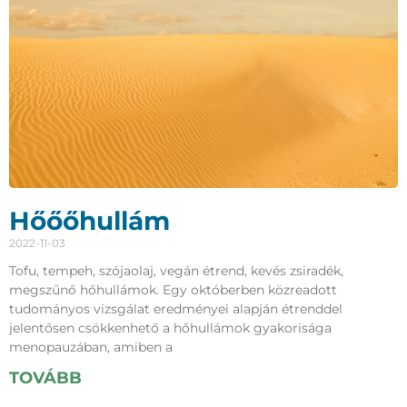
Hőőőhullám
2022-11-03
Tofu, tempeh, szójaolaj, vegán étrend, kevés zsiradék,
megszűnő hőhullámok. Egy októberben közreadott
tudományos vizsgálat eredményei alapján étrenddel
jelentősen csökkenhető a hőhullámok gyakorisága
menopauzában, amiben a
TOVÁBB