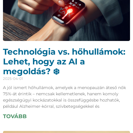
Technológia vs. hőhullámok:
Lehet, hogy az AI a
megoldás? ❄️
2025-04-01
A jól ismert hőhullámok, amelyek a menopauzán áteső nők
75%-át érintik – nemcsak kellemetlenek, hanem komoly
egészségügyi kockázatokkal is összefüggésbe hozhatók,
például Alzheimer-kórral, szívbetegségekkel és
TOVÁBB