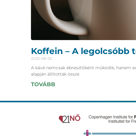
Koffein – A legolcsóbb 
2025-08-02
A kávé nemcsak ébresztőként működik, hanem edzés
alapján állították össze
TOVÁBB