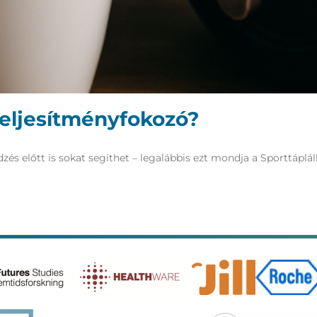
teljesítményfokozó?
 előtt is sokat segíthet – legalábbis ezt mondja a Sporttáplál