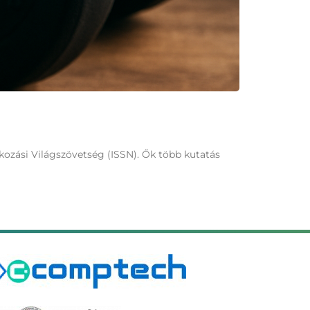
kozási Világszövetség (ISSN). Ők több kutatás