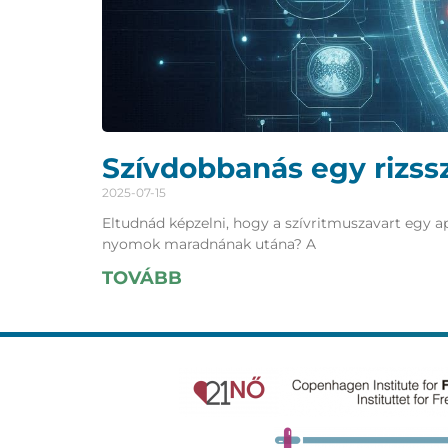
Szívdobbanás egy rizss
2025-07-15
Eltudnád képzelni, hogy a szívritmuszavart egy a
nyomok maradnának utána? A
TOVÁBB