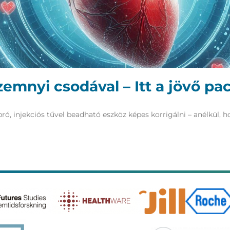
zemnyi csodával – Itt a jövő p
pró, injekciós tűvel beadható eszköz képes korrigálni – anélkül