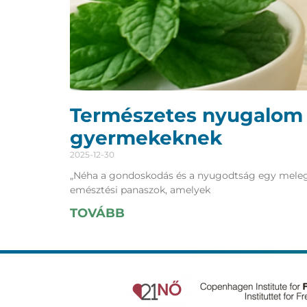
Természetes nyugalom a
gyermekeknek
2025-12-30
„Néha a gondoskodás és a nyugodtság egy meleg c
emésztési panaszok, amelyek
TOVÁBB