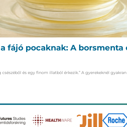
 fájó pocaknak: A borsmenta é
sészéből és egy finom illatból érkezik.” A gyerekeknél gyakran