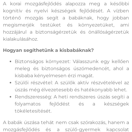
A korai mozgásfejlődés alapozza meg a későbbi
kognitív és nyelvi készségek fejlődését. A vízben
történő mozgás segít a babáknak, hogy jobban
megismerjék testüket és környezetüket, ami
hozzájárul a biztonságérzetük és önállóságérzetük
kialakulásához.
Hogyan segíthetünk a kisbabáknak?
Biztonságos környezet: Válasszunk egy kellően
meleg és biztonságos úszómedencét, ahol a
kisbaba kényelmesen érzi magát.
Szülői részvétel: A szülők aktív részvételével az
úszás még élvezetesebb és hatékonyabb lehet.
Rendszeresség: A heti rendszeres úszás segíti a
folyamatos fejlődést és a készségek
tökéletesítését.
A babák úszása tehát nem csak szórakozás, hanem a
mozgásfejlődés és a szülő-gyermek kapcsolat