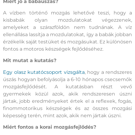
Miért jó a babaúszás?
A vízben történő mozgás lehetővé teszi, hogy a
kisbabák olyan mozdulatokat végezzenek,
amelyeket a szárazföldön nem tudnának. A víz
ellenállása lassítja a mozdulatokat, így a babák jobban
érzékelik saját testüket és mozgásukat. Ez különösen
fontos a motoros készségek fejlődéséhez.
Mit mutat a kutatás?
Egy olasz kutatócsoport vizsgálta
, hogy a rendszeres
úszás hogyan befolyásolja a 6-10 hónapos csecsemők
mozgásfejlődését. A kutatásban részt vevő
gyermekek közül azok, akik rendszeresen úszni
jártak, jobb eredményeket értek el a reflexek, fogás,
finommotorikus készségek és az összes mozgási
képesség terén, mint azok, akik nem jártak úszni.
Miért fontos a korai mozgásfejlődés?