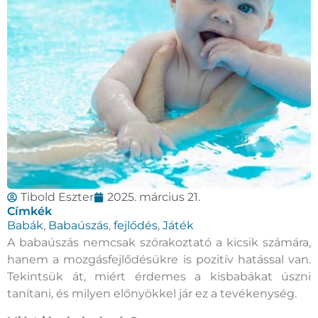
Tibold Eszter
2025. március 21.
Címkék
Babák
,
Babaúszás
,
fejlődés
,
Játék
A babaúszás nemcsak szórakoztató a kicsik számára,
hanem a mozgásfejlődésükre is pozitív hatással van.
Tekintsük át, miért érdemes a kisbabákat úszni
tanítani, és milyen előnyökkel jár ez a tevékenység.