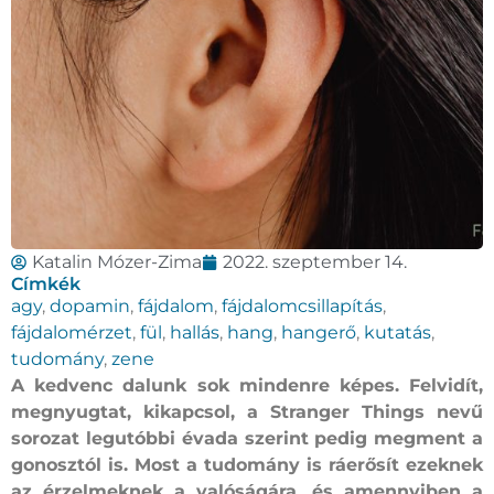
Katalin Mózer-Zima
2022. szeptember 14.
Címkék
agy
,
dopamin
,
fájdalom
,
fájdalomcsillapítás
,
fájdalomérzet
,
fül
,
hallás
,
hang
,
hangerő
,
kutatás
,
tudomány
,
zene
A kedvenc dalunk sok mindenre képes. Felvidít,
megnyugtat, kikapcsol, a Stranger Things nevű
sorozat legutóbbi évada szerint pedig megment a
gonosztól is. Most a tudomány is ráerősít ezeknek
az érzelmeknek a valóságára, és amennyiben a