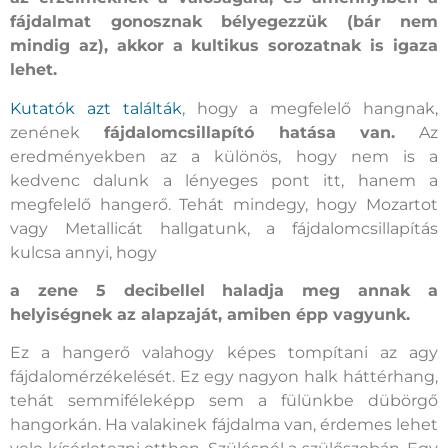
fájdalmat gonosznak bélyegezzük (bár nem
mindig az), akkor a kultikus sorozatnak is igaza
lehet.
Kutatók azt találták
, hogy a megfelelő hangnak,
zenének
fájdalomcsillapító hatása van.
Az
eredményekben az a különös, hogy nem is a
kedvenc dalunk a lényeges pont itt, hanem a
megfelelő hangerő. Tehát mindegy, hogy Mozartot
vagy Metallicát hallgatunk, a fájdalomcsillapítás
kulcsa annyi, hogy
a zene 5 decibellel haladja meg annak a
helyiségnek az alapzaját, amiben épp vagyunk.
Ez a hangerő valahogy képes tompítani az agy
fájdalomérzékelését. Ez egy nagyon halk háttérhang,
tehát semmiféleképp sem a fülünkbe dübörgő
hangorkán. Ha valakinek fájdalma van, érdemes lehet