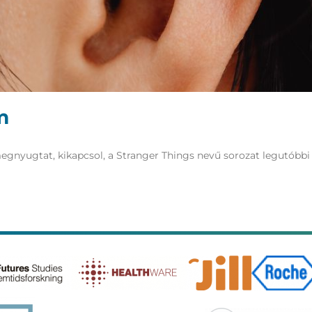
m
egnyugtat, kikapcsol, a Stranger Things nevű sorozat legutóbbi