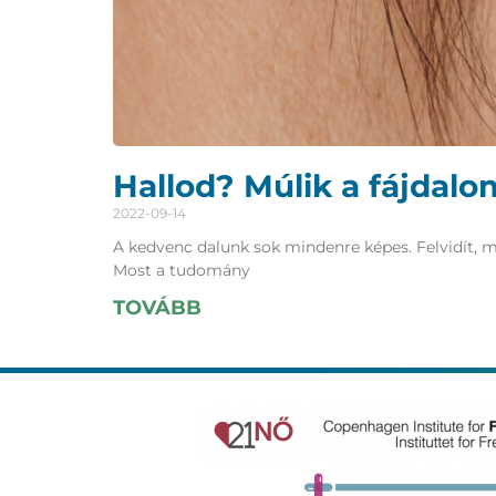
Hallod? Múlik a fájdalo
2022-09-14
A kedvenc dalunk sok mindenre képes. Felvidít, m
Most a tudomány
TOVÁBB