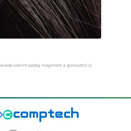
 évada szerint pedig megment a gonosztól is.