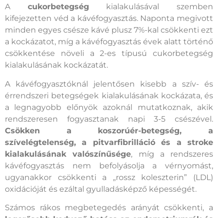
A
cukorbetegség
kialakulásával szemben
kifejezetten véd a kávéfogyasztás. Naponta megivott
minden egyes csésze kávé plusz 7%-kal csökkenti ezt
a kockázatot, míg a kávéfogyasztás évek alatt történő
csökkentése növeli a 2-es típusú cukorbetegség
kialakulásának kockázatát.
A kávéfogyasztóknál jelentősen kisebb a szív- és
érrendszeri betegségek kialakulásának kockázata, és
a legnagyobb előnyök azoknál mutatkoznak, akik
rendszeresen fogyasztanak napi 3-5 csészével.
Csökken a koszorúér-betegség, a
szívelégtelenség, a pitvarfibrilláció és a stroke
kialakulásának valószínűsége
, míg a rendszeres
kávéfogyasztás nem befolyásolja a vérnyomást,
ugyanakkor csökkenti a „rossz koleszterin” (LDL)
oxidációját és ezáltal gyulladásképző képességét.
Számos rákos megbetegedés arányát csökkenti, a