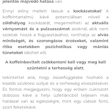
jelentős májvédő hatása
van.
Ennyi előny mellett lássuk a
kockázatokat
! A
koffeintartalmú kávé potenciálisan növeli a
zöldhályog
kockázatát, megemelheti az
aktuális
vérnyomást és a pulzusszámot
azoknál, akik nem
szoktak hozzá a fogyasztásához, ronthatja az
alvás
minőségét, és szorongásos érzéseket, valamint
ritka esetekben pszichotikus vagy mániás
tüneteket
idézhet elő.
A koffeinbevitelt csökkenteni kell vagy meg kell
szüntetni a terhesség alatt
,
tekintettel arra, hogy összefüggésbe hozható a
kisebb születési súllyal és a terhesség elvesztésével.
És fontos megjegyezni, hogy egy erősen cukrozott
dobozos kávé a helyi üzletláncból teljesen más
hatással van az egészségre, mint egy csésze forró,
szűrt feketekávé.