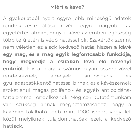
Miért a kávé?
A gyakorlatból nyert egyre jobb minőségű adatok
rendelkezésre állása révén egyre nagyobb az
egyetértés abban, hogy a kávé az emberi egészség
több területén is védő hatással bír. Szakértők szerint
nem véletlen ez a sok kedvező hatás, hiszen
a kávé
egy mag, és a mag egyik legfontosabb funkciója,
hogy megvédje a csírában lévő élő növényi
embriót
. Így a magok számos olyan összetevővel
rendelkeznek, amelyek antioxidáns és
gyulladáscsökkentő hatással bírnak, és a kávészemek
szokatlanul magas polifenol- és egyéb antioxidáns-
tartalommal rendelkeznek. Még sok kutatómunkára
van szükség annak meghatározásához, hogy a
kávéban található több mint 1000 ismert vegyület
közül melyiknek tulajdoníthatóak ezek a kedvező
hatások.