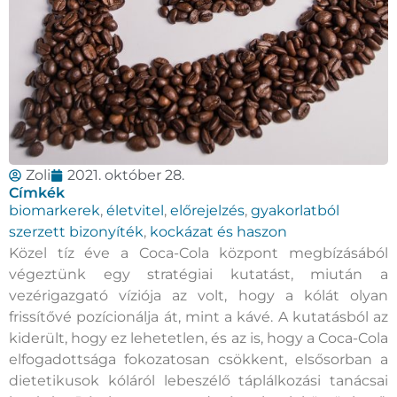
Zoli
2021. október 28.
Címkék
biomarkerek
,
életvitel
,
előrejelzés
,
gyakorlatból
szerzett bizonyíték
,
kockázat és haszon
Közel tíz éve a Coca-Cola központ megbízásából
végeztünk egy stratégiai kutatást, miután a
vezérigazgató víziója az volt, hogy a kólát olyan
frissítővé pozícionálja át, mint a kávé. A kutatásból az
kiderült, hogy ez lehetetlen, és az is, hogy a Coca-Cola
elfogadottsága fokozatosan csökkent, elsősorban a
dietetikusok kóláról lebeszélő táplálkozási tanácsai