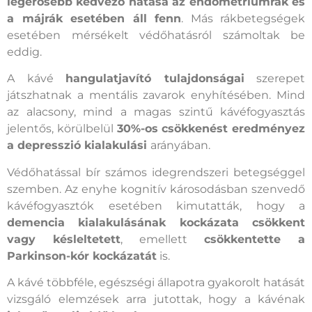
legerősebb kedvező hatása az endometriumrák és
a májrák esetében áll fenn
. Más rákbetegségek
esetében mérsékelt védőhatásról számoltak be
eddig.
A kávé
hangulatjavító tulajdonságai
szerepet
játszhatnak a mentális zavarok enyhítésében. Mind
az alacsony, mind a magas szintű kávéfogyasztás
jelentős, körülbelül
30%-os csökkenést eredményez
a depresszió kialakulási
arányában.
Védőhatással bír számos idegrendszeri betegséggel
szemben. Az enyhe kognitív károsodásban szenvedő
kávéfogyasztók esetében kimutatták, hogy a
demencia kialakulásának kockázata csökkent
vagy késleltetett
, emellett
csökkentette a
Parkinson-kór kockázatát
is.
A kávé többféle, egészségi állapotra gyakorolt hatását
vizsgáló elemzések arra jutottak, hogy a kávénak