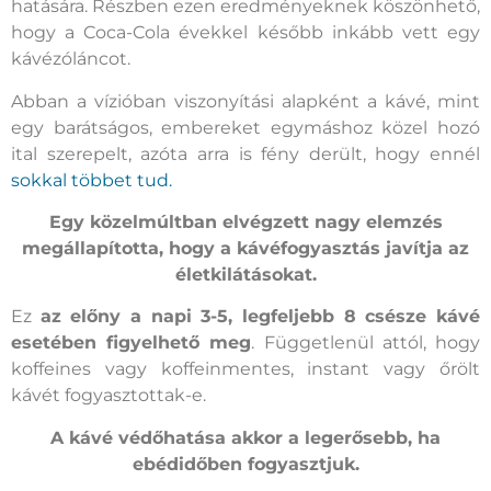
hatására. Részben ezen eredményeknek köszönhető,
hogy a Coca-Cola évekkel később inkább vett egy
kávézóláncot.
Abban a vízióban viszonyítási alapként a kávé, mint
egy barátságos, embereket egymáshoz közel hozó
ital szerepelt, azóta arra is fény derült, hogy ennél
sokkal többet tud.
Egy közelmúltban elvégzett nagy elemzés
megállapította, hogy a kávéfogyasztás javítja az
életkilátásokat.
Ez
az előny a napi 3-5, legfeljebb 8 csésze kávé
esetében figyelhető meg
. Függetlenül attól, hogy
koffeines vagy koffeinmentes, instant vagy őrölt
kávét fogyasztottak-e.
A kávé védőhatása akkor a legerősebb, ha
ebédidőben fogyasztjuk.