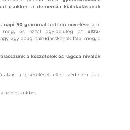
kal csökken a demencia kialakulásának
ek
napi 50 grammal
történő
növelése
, ami
l meg, és ezzel egyidejűleg az
ultra-
vagy egy adag halrudacskának felel meg, a
válasszunk a készételek és rágcsálnivalók
alvás, a fejsérülések elleni védelem és a
i az életünkbe.