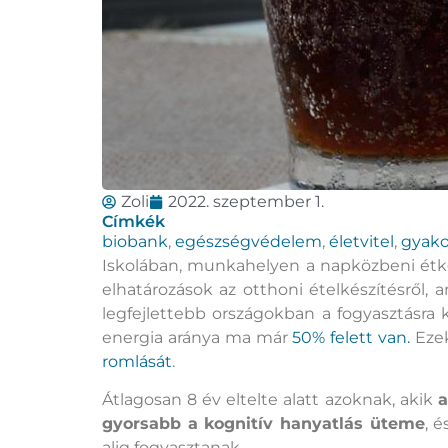
Zoli
2022. szeptember 1.
Címkék
biobank
,
egészségvédelem
,
életvitel
,
gyako
Iskolában, munkahelyen a napközbeni étke
elhatározások az otthoni ételkészítésről
legfejlettebb országokban a fogyasztásra 
energia aránya ma már
50% felett van.
Ezek
romlását
.
Átlagosan 8 év eltelte alatt azoknak, akik
a
gyorsabb a kognitív hanyatlás üteme
, 
alig fogyasztanak.