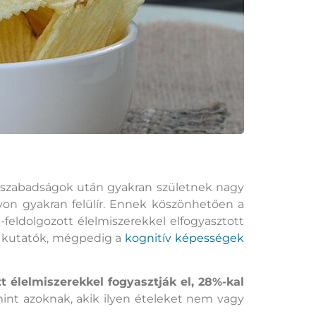
i szabadságok után gyakran születnek nagy
yon gyakran felülír. Ennek köszönhetően a
feldolgozott élelmiszerekkel elfogyasztott
e kutatók, mégpedig a
kognitív képességek
tt élelmiszerekkel fogyasztják el, 28%-kal
mint azoknak, akik ilyen ételeket nem vagy