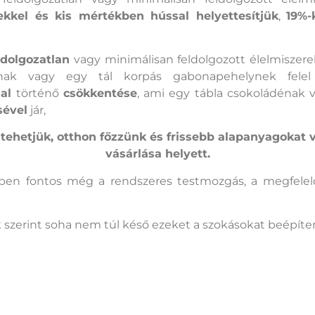
ekkel és kis mértékben hússal helyettesítjük
,
19%-
ldolgozatlan
vagy minimálisan feldolgozott élelmiszer
nak vagy egy tál korpás gabonapehelynek fele
mal
történő
csökkentése
, ami egy tábla csokoládénak 
sével
jár,
tehetjük, otthon főzzünk és frissebb alapanyagokat 
vásárlása helyett.
en fontos még a rendszeres testmozgás, a megfelelő 
szerint soha nem túl késő ezeket a szokásokat beépíten