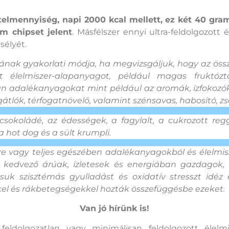
ételmennyiség, napi 2000 kcal mellett, ez két 40 gra
m chipset jelent
. Másfélszer ennyi ultra-feldolgozott
sélyét.
ának gyakorlati módja, ha megvizsgáljuk, hogy az össz
élelmiszer-alapanyagot, például magas fruktóztar
olyan adalékanyagokat mint például az aromák, ízfokoz
gátlók, térfogatnövelő, valamint szénsavas, habosító, 
a csokoládé, az édességek, a fagylalt, a cukrozott re
a hot dog és a sült krumpli.
yire vagy teljes egészében adalékanyagokból és élelm
ül kedvező árúak, ízletesek és energiában gazdagok
uk szisztémás gyulladást és oxidatív stresszt idéz 
ekkel és rákbetegségekkel hozták összefüggésbe ezeket.
Van jó hírünk is!
feldolgozatlan vagy minimálisan feldolgozott élelm