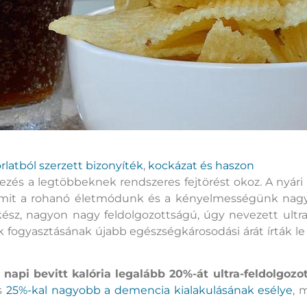
rlatból szerzett bizonyíték
,
kockázat és haszon
zés a legtöbbeknek rendszeres fejtörést okoz. A nyár
, amit a rohanó életmódunk és a kényelmességünk nag
kész, nagyon nagy feldolgozottságú, úgy nevezett ultra-
 fogyasztásának újabb egészségkárosodási árát írták l
 napi bevitt kalória legalább 20%-át ultra-feldolgozo
és
25%-kal nagyobb a demencia kialakulásának esélye
, 