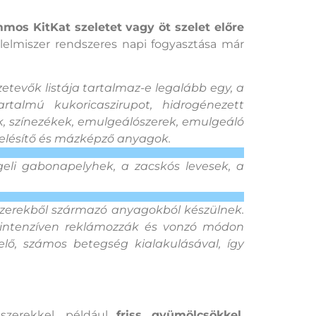
mmos KitKat szeletet vagy öt szelet előre
 élelmiszer rendszeres napi fogyasztása már
etevők listája tartalmaz-e legalább egy, a
talmú kukoricaszirupot, hidrogénezett
ók, színezékek, emulgeálószerek, emulgeáló
zselésítő és mázképző anyagok.
ggeli gabonapelyhek, a zacskós levesek, a
iszerekből származó anyagokból készülnek.
, intenzíven reklámozzák és vonzó módon
elő, számos betegség kialakulásával, így
iszerekkel, például
friss gyümölcsökkel,