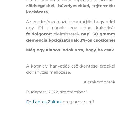
zöldségekkel, hüvelyesekkel, tejtermék
kockázata
.
Az eredmények azt is mutatják, hogy a
fe
egy fél almának, egy adag kukoricá
feldolgozott
élelmiszerek
napi 50 gram
demencia kockázatának 3%-os csökkené
Még egy alapos indok arra, hogy ha csak 
A kognitív hanyatlás csökkentése érdekéb
dohányzás mellőzése.
A szakemberek 
Budapest, 2022. szeptember 1.
Dr. Lantos Zoltán
, programvezető