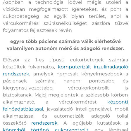
Azonban a technológia idővel mégis utoléri a
víziókban megfogalmazott ígéreteket, és pont a
cukorbetegség az egyik olyan terület, ahol a
vércukormérés szúrásnélküliségét zászlóra tűzve
folyamatos fejlesztések révén
egyre több páciens számára válik elérhetővé
valamilyen autonóm mérő és adagoló rendszer.
Először az 1-es típusú cukorbetegek számára
készültek folyamatos,
komputerizált inzulinadagoló
rendszerek
, amelyek nemcsak kényelmesebbek a
páciensek számára, hanem pontosabb és
kiegyensúlyozottabb vércukorkontrollt is
biztosítanak. Majd megjelentek a szélesebb körben
alkalmazható, a vércukormérést
központi
felhőadatbázissal
, javaslatadó intelligenciával, mobil
alkalmazással és automatizált adagoló tollal
összekötő
rendszerek
. A legújabb kutatások a
könnyből történő cukorkontrollt
egy lépéssel