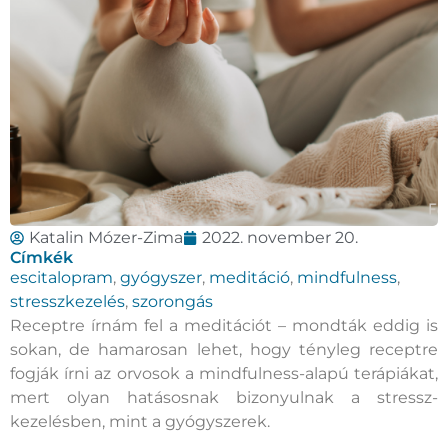
Katalin Mózer-Zima
2022. november 20.
Címkék
escitalopram
,
gyógyszer
,
meditáció
,
mindfulness
,
stresszkezelés
,
szorongás
Receptre írnám fel a meditációt – mondták eddig is
sokan, de hamarosan lehet, hogy tényleg receptre
fogják írni az orvosok a mindfulness-alapú terápiákat,
mert olyan hatásosnak bizonyulnak a stressz-
kezelésben, mint a gyógyszerek.