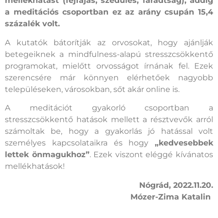
mellékhatást (fejfájás, szédülés, fáradtság), addig
a meditációs csoportban ez az arány csupán 15,4
százalék volt.
A kutatók bátorítják az orvosokat, hogy ajánlják
betegeiknek a mindfulness-alapú stresszcsökkentő
programokat, mielőtt orvosságot írnának fel. Ezek
szerencsére már könnyen elérhetőek nagyobb
településeken, városokban, sőt akár online is.
A meditációt gyakorló csoportban a
stresszcsökkentő hatások mellett a résztvevők arról
számoltak be, hogy a gyakorlás jó hatással volt
személyes kapcsolataikra és hogy
„kedvesebbek
lettek önmagukhoz”
. Ezek viszont eléggé kívánatos
mellékhatások!
Nógrád, 2022.11.20.
Mózer-Zima Katalin