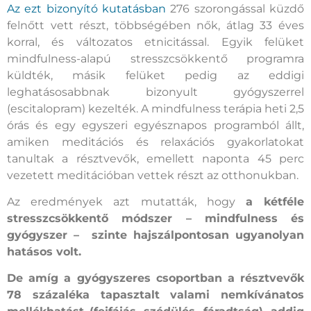
Az ezt bizonyító kutatásban
276 szorongással küzdő
felnőtt vett részt, többségében nők, átlag 33 éves
korral, és változatos etnicitással. Egyik felüket
mindfulness-alapú stresszcsökkentő programra
küldték, másik felüket pedig az eddigi
leghatásosabbnak bizonyult gyógyszerrel
(escitalopram) kezelték. A mindfulness terápia heti 2,5
órás és egy egyszeri egyésznapos programból állt,
amiken meditációs és relaxációs gyakorlatokat
tanultak a résztvevők, emellett naponta 45 perc
vezetett meditációban vettek részt az otthonukban.
Az eredmények azt mutatták, hogy
a kétféle
stresszcsökkentő módszer – mindfulness és
gyógyszer – szinte hajszálpontosan ugyanolyan
hatásos volt.
De amíg a gyógyszeres csoportban a résztvevők
78 százaléka tapasztalt valami nemkívánatos