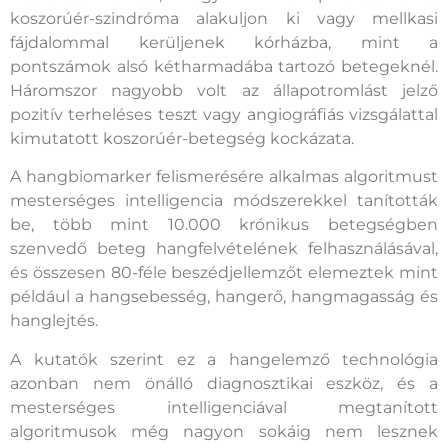
koszorúér-szindróma alakuljon ki vagy mellkasi
fájdalommal kerüljenek kórházba, mint a
pontszámok alsó kétharmadába tartozó betegeknél.
Háromszor nagyobb volt az állapotromlást jelző
pozitív terheléses teszt vagy angiográfiás vizsgálattal
kimutatott koszorúér-betegség kockázata.
A hangbiomarker felismerésére alkalmas algoritmust
mesterséges intelligencia módszerekkel tanították
be, több mint 10.000 krónikus betegségben
szenvedő beteg hangfelvételének felhasználásával,
és összesen 80-féle beszédjellemzőt elemeztek mint
például a hangsebesség, hangerő, hangmagasság és
hanglejtés.
A kutatók szerint ez a hangelemző technológia
azonban nem önálló diagnosztikai eszköz, és a
mesterséges intelligenciával megtanított
algoritmusok még nagyon sokáig nem lesznek