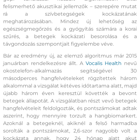
felismerhető akusztikai jellemzők – szerepére mutat
rá a szívbetegségek kockázatának
meghatározásában. Mindez új lehetőség az
egészségmegőrzés és a gyógyítás számára a korai
szűrés, a betegek kockázati besorolása és a
távgondozás szempontjait figyelembe véve.
Bár az eredmény új, az elemző algoritmus már 2015
januárban rendelkezésre állt. A
Vocalis Health
nevű
okostelefon-alkalmazás segítségével 30
másodperces hangfelvételeket rögzítettek három
alkalommal a vizsgálat kétéves időtartama alatt, majd
újabb három éven keresztül követték a bevont
betegek állapotát. A vizsgálatban részt vevő betegek
hangfelvételeit feldolgozták, és pontszámokat adtak
aszerint, hogy mennyire torzult a hangbiomarkert.
Azoknál a betegeknél, akiknél a felső harmadba
sorolták a pontszámokat, 2,6-szor nagyobb volt a
kockázata annak, hogy 24 hónap alatt akut