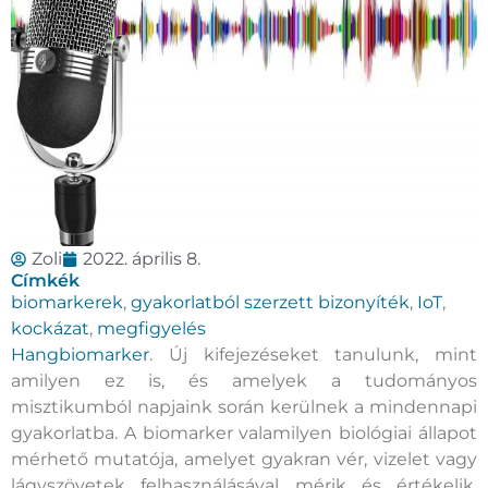
Zoli
2022. április 8.
Címkék
biomarkerek
,
gyakorlatból szerzett bizonyíték
,
IoT
,
kockázat
,
megfigyelés
Hangbiomarker
. Új kifejezéseket tanulunk, mint
amilyen ez is, és amelyek a tudományos
misztikumból napjaink során kerülnek a mindennapi
gyakorlatba. A biomarker valamilyen biológiai állapot
mérhető mutatója, amelyet gyakran vér, vizelet vagy
lágyszövetek felhasználásával mérik és értékelik.