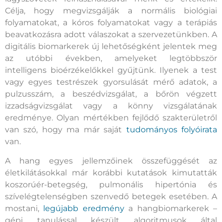
Célja, hogy megvizsgálják a normális biológiai
folyamatokat, a kóros folyamatokat vagy a terápiás
beavatkozásra adott válaszokat a szervezetünkben. A
digitális biomarkerek új lehetőségként jelentek meg
az utóbbi években, amelyeket legtöbbször
intelligens bioérzékelőkkel gyűjtünk. Ilyenek a test
vagy egyes testrészek gyorsulását mérő adatok, a
pulzusszám, a beszédvizsgálat, a bőrön végzett
izzadságvizsgálat vagy a könny vizsgálatának
eredménye. Olyan mértékben fejlődő szakterületről
van szó, hogy ma már saját
tudományos folyóirata
van.
A hang egyes jellemzőinek összefüggését az
életkilátásokkal már korábbi kutatások kimutatták
koszorúér-betegség, pulmonális hipertónia és
szívelégtelenségben szenvedő betegek esetében. A
mostani,
legújabb eredmény
a hangbiomarkerek –
gépi tanulással készült algoritmusok által