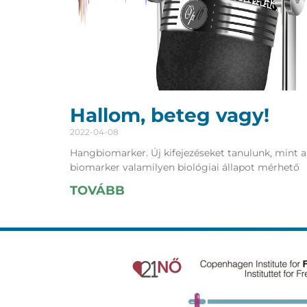
Hallom, beteg vagy!
2022-04-08
Hangbiomarker. Új kifejezéseket tanulunk, mint 
biomarker valamilyen biológiai állapot mérhető
TOVÁBB