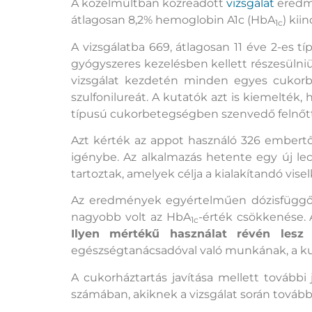
A közelmúltban közreadott
vizsgálat
eredmé
átlagosan 8,2% hemoglobin A1c (HbA
) kii
1c
A vizsgálatba 669, átlagosan 11 éve 2-es 
gyógyszeres kezelésben kellett részesülniü
vizsgálat kezdetén minden egyes cukorbe
szulfonilureát. A kutatók azt is kiemelték,
típusú cukorbetegségben szenvedő felnőt
Azt kérték az appot használó 326 embertő
igénybe. Az alkalmazás hetente egy új le
tartoztak, amelyek célja a kialakítandó vis
Az eredmények egyértelműen dózisfüggőek 
nagyobb volt az HbA
-érték csökkenése. 
1c
Ilyen mértékű használat révén lesz
egészségtanácsadóval való munkának, a ku
A cukorháztartás javítása mellett további
számában, akiknek a vizsgálat során tovább