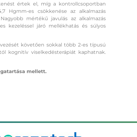
kenést értek el, míg a kontrollcsoportban
s 4,7 Hgmm-es csökkenése az alkalmazás
. Nagyobb mértékű javulás az alkalmazás
res kezeléssel járó mellékhatás és súlyos
yvezését követően sokkal több 2-es típusú
l kognitív viselkedésterápiát kaphatnak.
gatartása mellett.