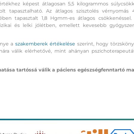
 értékhez képest átlagosan 5,5 kilogrammos súlycsök
olt tapasztalható. Az átlagos szisztolés vérnyomá
rében tapasztalt 1,8 Hgmm-es átlagos csökkenéssel
izikai és lelki jólétben, emellett kevesebb gyógysze
őnye a
szakemberek értékelése
szerint, hogy törzskön
 válik elérhetővé, mint ahányan pszichoterapeutátó
 hatása tartóssá válik a páciens egészségfenntartó ma