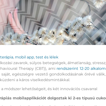
terápia
,
mobil app
,
test és lélek
lálkozási zavarok, súlyos betegségek, álmatlanság, stress
havioural Therapy (CBT)), ami
rendszerint 12-20 alkalo
ens saját, egészségre vezető gondolkodásának őrévé válik
üzdeni a káros viselkedésmintákkal.
a módszer lehetőségeit, és két innovációs csavarral
rápiás mobilapplikációt dolgoztak ki 2-es típusú cuk