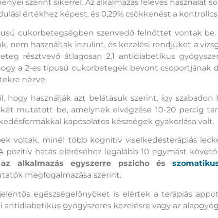
nyei szerint sikerrel. Az alkalmazás féléves használat 
ndulási értékhez képest, és 0,29% csökkenést a kontrollc
típusú cukorbetegségben szenvedő felnőttet vontak be.
k, nem használtak inzulint, és kezelési rendjüket a vizs
teg résztvevő átlagosan 2,1 antidiabetikus gyógysz
 hogy a 2-es típusú cukorbetegek bevont csoportjának de
tekre nézve.
l, hogy használják azt belátásuk szerint, így szabadon
ckét mutatott be, amelynek elvégzése 10-20 percig tar
elkedésformákkal kapcsolatos készségek gyakorlása volt.
voltak, minél több kognitív viselkedésterápiás leckét 
A pozitív hatás eléréséhez legalább 10 egymást követő 
 az alkalmazás egyszerre pszicho és
szomatiku
tatók megfogalmazása szerint.
 jelentős egészségelőnyöket is elértek a terápiás appo
i antidiabetikus gyógyszeres kezelésre vagy az alapgyó