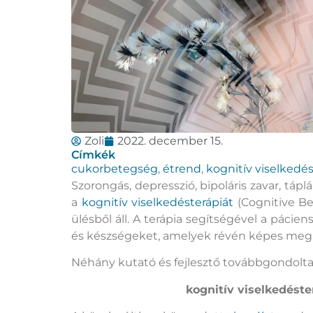
Zoli
2022. december 15.
Címkék
cukorbetegség
,
étrend
,
kognitív viselkedés
Szorongás, depresszió, bipoláris zavar, táp
a
kognitív viselkedésterápiát
(Cognitive Be
ülésből áll. A terápia segítségével a páci
és készségeket, amelyek révén képes megk
Néhány kutató és fejlesztő továbbgondolta 
kognitív viselkedéste