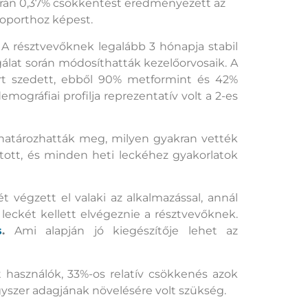
során 0,37% csökkentést eredményezett az
soporthoz képest.
 A résztvevőknek legalább 3 hónapja stabil
gálat során módosíthatták kezelőorvosaik. A
ert szedett, ebből 90% metformint és 42%
mográfiai profilja reprezentatív volt a 2-es
 határozhatták meg, milyen gyakran vették
tott, és minden heti leckéhez gyakorlatok
végzett el valaki az alkalmazással, annál
leckét kellett elvégeznie a résztvevőknek.
s
.
Ami alapján jó kiegészítője lehet az
t használók, 33%-os relatív csökkenés azok
gyszer adagjának növelésére volt szükség.