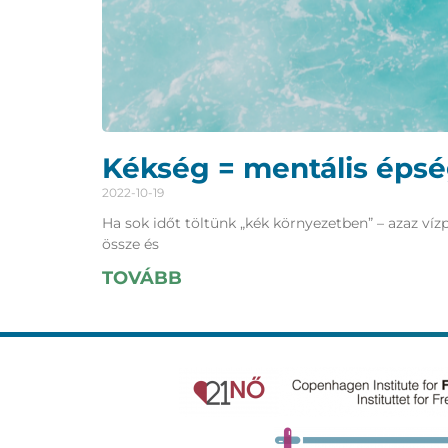
Kékség = mentális éps
2022-10-19
Ha sok időt töltünk „kék környezetben” – azaz ví
össze és
TOVÁBB