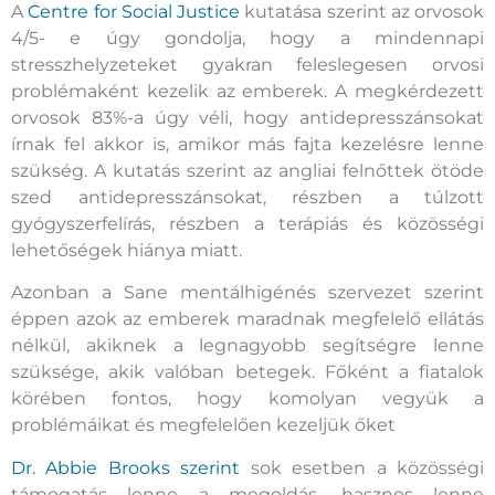
A
Centre for Social Justice
kutatása szerint az orvosok
4/5- e úgy gondolja, hogy a mindennapi
stresszhelyzeteket gyakran feleslegesen orvosi
problémaként kezelik az emberek. A megkérdezett
orvosok 83%-a úgy véli, hogy antidepresszánsokat
írnak fel akkor is, amikor más fajta kezelésre lenne
szükség. A kutatás szerint az angliai felnőttek ötöde
szed antidepresszánsokat, részben a túlzott
gyógyszerfelírás, részben a terápiás és közösségi
lehetőségek hiánya miatt.
Azonban a Sane mentálhigénés szervezet szerint
éppen azok az emberek maradnak megfelelő ellátás
nélkül, akiknek a legnagyobb segítségre lenne
szüksége, akik valóban betegek. Főként a fiatalok
körében fontos, hogy komolyan vegyük a
problémáikat és megfelelően kezeljük őket
Dr. Abbie Brooks szerint
sok esetben a közösségi
támogatás lenne a megoldás, hasznos lenne