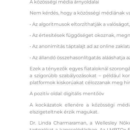
A közösségi média árnyoldalai
Nem kérdés, hogy a közösségi médiának va
• Az algoritmusok eltorzíthatják a valóság
• Az értesítések függőséget okoznak, megn
• Az anonimitás táptalajt ad az online zak
• Az állandó összehasonlítgatás alááshatja a
Ezek a tényezők egyes fiataloknál szorongás
a szigorúbb szabályozásokat – például ko
platformok kiskorúakat célozzanak meg hi
A pozitív oldal: digitális mentőöv
A kockázatok ellenére a közösségi médi
elszigeteltnek érzik magukat.
Dr. Linda Charmaraman, a Wellesley Nőku
tartozókat a kapcsolódásban. Az LMBTQ+ fi