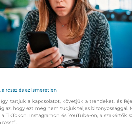
 a rossz és az ismeretlen
gy tartjuk a kapcsolatot, követjük a trendeket, és fe
ág az, hogy ezt még nem tudjuk teljes bizonyossággal. 
a TikTokon, Instagramon és YouTube-on, a szakértők sze
rossz”.