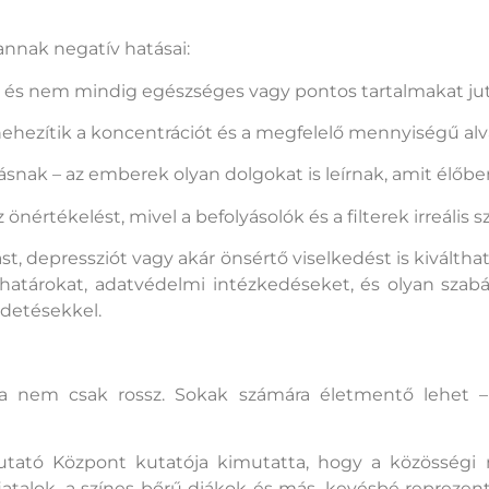
nnak negatív hatásai:
ot, és nem mindig egészséges vagy pontos tartalmakat ju
ehezítik a koncentrációt és a megfelelő mennyiségű alv
latásnak – az emberek olyan dolgokat is leírnak, amit él
z önértékelést, mivel a befolyásolók és a filterek irreáli
t, depressziót vagy akár önsértő viselkedést is kiválth
rhatárokat, adatvédelmi intézkedéseket, és olyan sza
rdetésekkel.
a nem csak rossz. Sokak számára életmentő lehet –
tató Központ kutatója kimutatta, hogy a közösségi m
atalok, a színes bőrű diákok és más, kevésbé reprezen