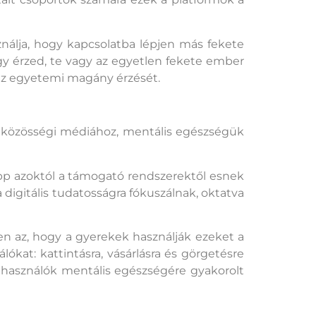
nálja, hogy kapcsolatba lépjen más fekete
gy érzed, te vagy az egyetlen fekete ember
 az egyetemi magány érzését.
a közösségi médiához, mentális egészségük
épp azoktól a támogató rendszerektől esnek
digitális tudatosságra fókuszálnak, oktatva
n az, hogy a gyerekek használják ezeket a
ókat: kattintásra, vásárlásra és görgetésre
felhasználók mentális egészségére gyakorolt