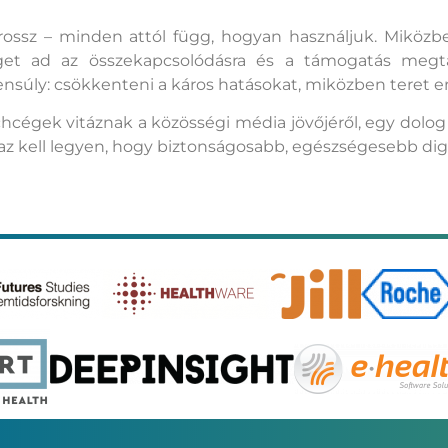
ssz – minden attól függ, hogyan használjuk. Miközben 
séget ad az összekapcsolódásra és a támogatás megta
nsúly: csökkenteni a káros hatásokat, miközben teret 
cégek vitáznak a közösségi média jövőjéről, egy dolog b
az kell legyen, hogy biztonságosabb, egészségesebb digit