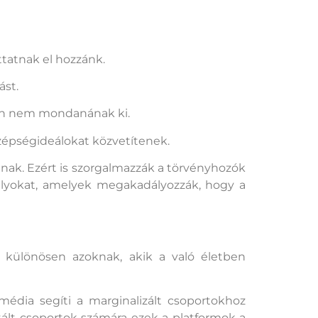
ttatnak el hozzánk.
ást.
őben nem mondanának ki.
s szépségideálokat közvetítenek.
atnak. Ezért is szorgalmazzák a törvényhozók
bályokat, amelyek megakadályozzák, hogy a
 különösen azoknak, akik a való életben
édia segíti a marginalizált csoportokhoz
tált csoportok számára ezek a platformok a