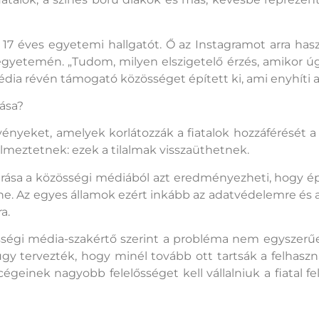
17 éves egyetemi hallgatót. Ő az Instagramot arra hasz
ó egyetemén. „Tudom, milyen elszigetelő érzés, amikor ú
édia révén támogató közösséget épített ki, ami enyhíti
ása?
vényeket, amelyek korlátozzák a fiatalok hozzáférését 
lmeztetnek: ezek a tilalmak visszaüthetnek.
kizárása a közösségi médiából azt eredményezheti, hogy 
. Az egyes államok ezért inkább az adatvédelemre és a 
a.
égi média-szakértő szerint a probléma nem egyszerűe
 tervezték, hogy minél tovább ott tartsák a felhasznál
égeinek nagyobb felelősséget kell vállalniuk a fiatal 