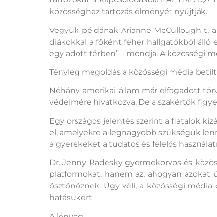
közösséghez tartozás élményét nyújtják.
Vegyük példának Arianne McCullough-t, a 
diákokkal a főként fehér hallgatókból áll
egy adott térben” – mondja. A közösségi m
Tényleg megoldás a közösségi média betilt
Néhány amerikai állam már elfogadott tör
védelmére hivatkozva. De a szakértők figye
Egy országos jelentés szerint a fiatalok 
el, amelyekre a legnagyobb szükségük lenne
a gyerekeket a tudatos és felelős használatr
Dr. Jenny Radesky gyermekorvos és közöss
platformokat, hanem az, ahogyan azokat úgy
ösztönöznek. Úgy véli, a közösségi média c
hatásukért.
A lényeg