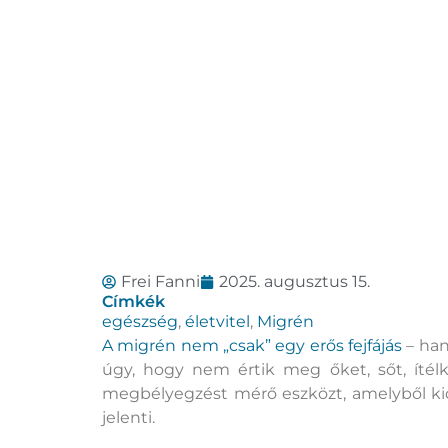
Frei Fanni
2025. augusztus 15.
Címkék
egészség
,
életvitel
,
Migrén
A migrén nem „csak” egy erős fejfájás
– han
úgy, hogy nem értik meg őket, sőt, ítélk
megbélyegzést mérő eszközt, amelyből kid
jelenti.