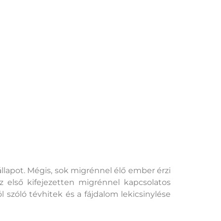
lapot. Mégis, sok migrénnel élő ember érzi
z első kifejezetten migrénnel kapcsolatos
zóló tévhitek és a fájdalom lekicsinylése