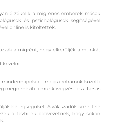
ogyan érzékelik a migrénes emberek mások
rológusok és pszichológusok segítségével
el online is kitöltették.
ozzák a migrént, hogy elkerüljék a munkát
 kezelni.
t a mindennapokra – még a rohamok közötti
ség megnehezíti a munkavégzést és a társas
ják betegségüket. A válaszadók közel fele
Ezek a tévhitek odavezetnek, hogy sokan
k.