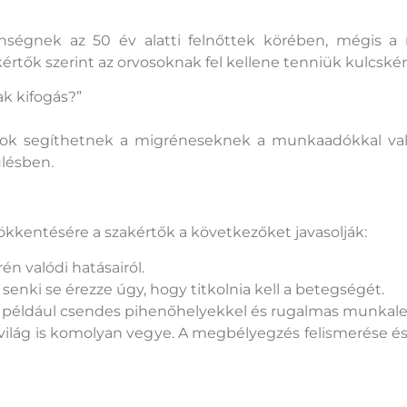
ségnek az 50 év alatti felnőttek körében, mégis a
tők szerint az orvosoknak fel kellene tenniük kulcskér
ak kifogás?”
vosok segíthetnek a migréneseknek a munkaadókkal v
ülésben.
kentésére a szakértők a következőket javasolják:
n valódi hatásairól.
enki se érezze úgy, hogy titkolnia kell a betegségét.
, például csendes pihenőhelyekkel és rugalmas munkal
világ is komolyan vegye. A megbélyegzés felismerése és