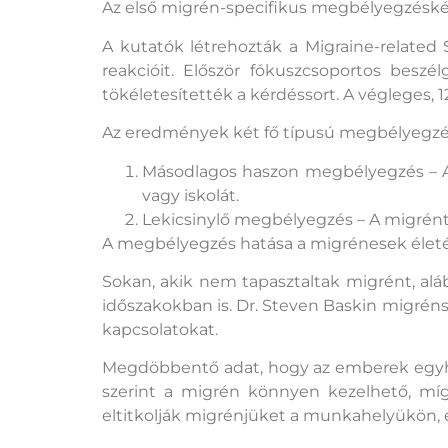
Az első migrén-specifikus megbélyegzéské
A kutatók létrehozták a Migraine-relate
reakcióit. Először fókuszcsoportos besz
tökéletesítették a kérdéssort. A végleges, 1
Az eredmények két fő típusú megbélyegzést
Másodlagos haszon megbélyegzés – Az
vagy iskolát.
Lekicsinylő megbélyegzés – A migrént
A megbélyegzés hatása a migrénesek élet
Sokan, akik nem tapasztaltak migrént, al
időszakokban is. Dr. Steven Baskin migrén
kapcsolatokat.
Megdöbbentő adat, hogy az emberek egyhar
szerint a migrén könnyen kezelhető, mí
eltitkolják migrénjüket a munkahelyükön,