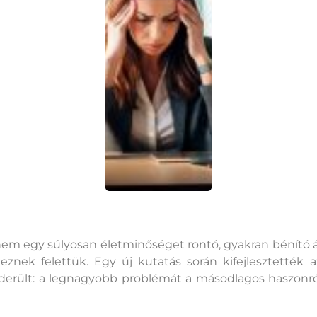
em egy súlyosan életminőséget rontó, gyakran bénító ál
eznek felettük. Egy új kutatás során kifejlesztették a
erült: a legnagyobb problémát a másodlagos haszonról s