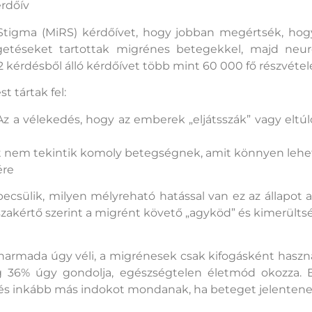
rdőív
d Stigma (MiRS) kérdőívet, hogy jobban megértsék, h
élgetéseket tartottak migrénes betegekkel, majd neu
2 kérdésből álló kérdőívet több mint 60 000 fő részvételév
 tártak fel:
 a vélekedés, hogy az emberek „eljátsszák” vagy eltúl
 nem tekintik komoly betegségnek, amit könnyen lehet
ére
ábecsülik, milyen mélyreható hatással van ez az állapo
szakértő szerint a migrént követő „agyköd” és kimerült
mada úgy véli, a migrénesek csak kifogásként használ
g 36% úgy gondolja, egészségtelen életmód okozza. 
 és inkább más indokot mondanak, ha beteget jelentene