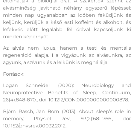
eltolhatják a biológiai órát. A szakértők szerint az
alvásminőség javítható néhány egyszerű lépéssel:
minden nap ugyanabban az időben feküdjünk és
keljünk, kerüljük a késő esti koffeint és alkoholt, és
lefekvés előtt legalább fél órával kapcsoljunk ki
minden képernyőt.
Az alvás nem luxus, hanem a testi és mentális
regeneráció alapja. Ha vigyázunk az alvásunkra, az
agyunk, a szívünk és a lelkünk is meghálálja.
Források:
Logan Schneider (2020): Neurobiology and
Neuroprotective Benefits of Sleep, Continuum,
26(4):848-870., doi: 10.1212/CON.0000000000000878.
Björn Rasch, Jan Born (2013): About sleep’s role in
memory, Physiol Rev., 93(2):681-766., doi:
10.1152/physrev.00032.2012.