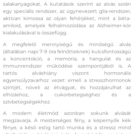
salakanyagokat. A kutatások szerint az alvás során
egy speciális rendszer, az úgynevezett glia-rendszer,
aktívan kimossa az olyan fehérjéket, mint a béta-
amiloid, amelyek felhalmozódása az Alzheimer-kór
kialakulásával is összefügg.
A megfelelő mennyiségű és minőségű alvás
(általában napi 7–9 óra felnőtteknek) kulcsfontosságú
a koncentráció, a memória, a hangulat és az
immunrendszer működése szempontjából is. A
tartós alváshiány viszont hormonális
egyensúlyzavarhoz vezet: emeli a stresszhormonok
szintjét, növeli az étvágyat, és hozzájárulhat az
elhízáshoz, a cukorbetegséghez és a
szívbetegségekhez.
A modern életmód azonban sokunk alvását
megzavarja. A mesterséges fény, a képernyők kék
fénye, a késő estig tartó munka és a stressz mind