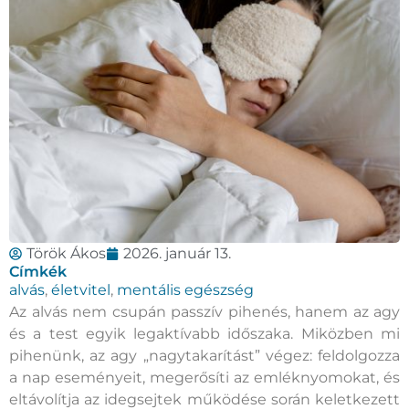
Török Ákos
2026. január 13.
Címkék
alvás
,
életvitel
,
mentális egészség
Az alvás nem csupán passzív pihenés, hanem az agy
és a test egyik legaktívabb időszaka. Miközben mi
pihenünk, az agy „nagytakarítást” végez: feldolgozza
a nap eseményeit, megerősíti az emléknyomokat, és
eltávolítja az idegsejtek működése során keletkezett