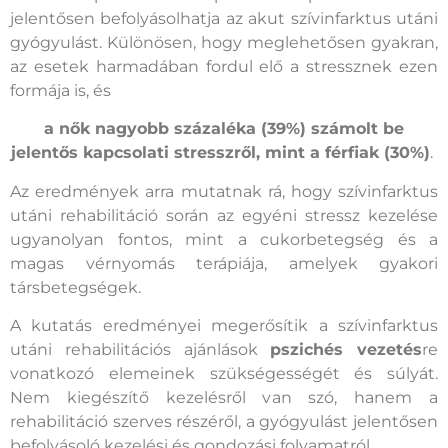
jelentősen befolyásolhatja az akut szívinfarktus utáni
gyógyulást. Különösen, hogy meglehetősen gyakran,
az esetek harmadában fordul elő a stressznek ezen
formája is, és
a nők nagyobb százaléka (39%) számolt be
jelentős kapcsolati stresszről, mint a férfiak (30%)
.
Az eredmények arra mutatnak rá, hogy szívinfarktus
utáni rehabilitáció során az egyéni stressz kezelése
ugyanolyan fontos, mint a cukorbetegség és a
magas vérnyomás terápiája, amelyek gyakori
társbetegségek.
A kutatás eredményei megerősítik a szívinfarktus
utáni rehabilitációs ajánlások
pszichés vezetés
re
vonatkozó elemeinek szükségességét és súlyát.
Nem kiegészítő kezelésről van szó, hanem a
rehabilitáció szerves részéről, a gyógyulást jelentősen
befolyásoló kezelési és gondozási folyamatról.