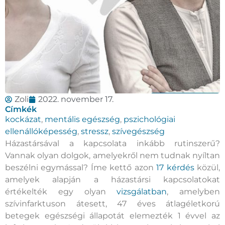
Zoli
2022. november 17.
Címkék
kockázat
,
mentális egészség
,
pszichológiai
ellenállóképesség
,
stressz
,
szívegészség
Házastársával a kapcsolata inkább rutinszerű?
Vannak olyan dolgok, amelyekről nem tudnak nyíltan
beszélni egymással? Íme kettő azon
17 kérdés
közül,
amelyek alapján a házastársi kapcsolatokat
értékelték egy olyan
vizsgálatban
, amelyben
szívinfarktuson átesett, 47 éves átlagéletkorú
betegek egészségi állapotát elemezték 1 évvel az