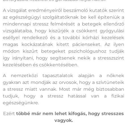
A vizsgálat eredményeiről beszámoló kutatók szerint
az egészségügyi szolgáltatóknak be kell építeniük a
mindennapi stressz felmérését a betegek ellenőrző
vizsgálataiba, hogy kiszűrjék a csökkent gyógyulási
eséllyel rendelkező és a további kórházi kezelések
magas kockázatának kitett pácienseket. Az ilyen
módon kiszűrt betegeket pszichológushoz tudják
így irányítani, hogy segítsenek nekik a stresszszint
kezelésében és csökkentésében.
A nemzetközi tapasztalatok alapján a nőknek
gyakran azt mondják az orvosok, hogy a szívtüneteik
a stressz miatt vannak. Most már még biztosabban
tudjuk, hogy a stressz hatással van a fizikai
egészségünkre.
Ezért
többé már nem lehet kifogás, hogy stresszes
vagyok.