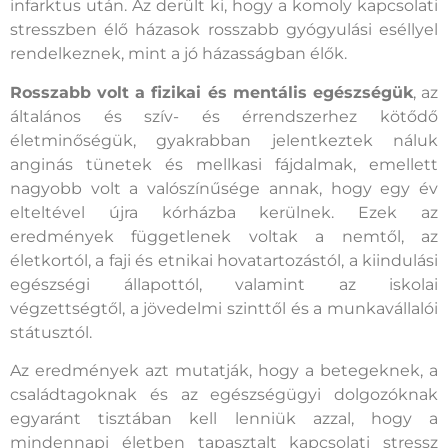
infarktus után. Az derült ki, hogy a komoly kapcsolati
stresszben élő házasok rosszabb gyógyulási eséllyel
rendelkeznek, mint a jó házasságban élők.
Rosszabb volt a fizikai és mentális egészségük
, az
általános és szív- és érrendszerhez kötődő
életminőségük, gyakrabban jelentkeztek náluk
anginás tünetek és mellkasi fájdalmak, emellett
nagyobb volt a valószínűsége annak, hogy egy év
elteltével újra kórházba kerülnek. Ezek az
eredmények függetlenek voltak a nemtől, az
életkortól, a faji és etnikai hovatartozástól, a kiindulási
egészségi állapottól, valamint az iskolai
végzettségtől, a jövedelmi szinttől és a munkavállalói
státusztól.
Az eredmények azt mutatják, hogy a betegeknek, a
családtagoknak és az egészségügyi dolgozóknak
egyaránt tisztában kell lenniük azzal, hogy a
mindennapi életben tapasztalt kapcsolati stressz