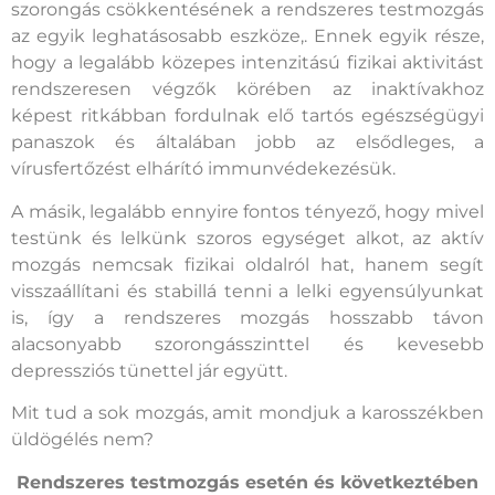
szorongás csökkentésének a rendszeres testmozgás
az egyik leghatásosabb eszköze,. Ennek egyik része,
hogy a legalább közepes intenzitású fizikai aktivitást
rendszeresen végzők körében az inaktívakhoz
képest ritkábban fordulnak elő tartós egészségügyi
panaszok és általában jobb az elsődleges, a
vírusfertőzést elhárító immunvédekezésük.
A másik, legalább ennyire fontos tényező, hogy mivel
testünk és lelkünk szoros egységet alkot, az aktív
mozgás nemcsak fizikai oldalról hat, hanem segít
visszaállítani és stabillá tenni a lelki egyensúlyunkat
is, így a rendszeres mozgás hosszabb távon
alacsonyabb szorongásszinttel és kevesebb
depressziós tünettel jár együtt.
Mit tud a sok mozgás, amit mondjuk a karosszékben
üldögélés nem?
Rendszeres testmozgás esetén és következtében