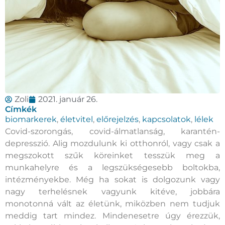
Zoli
2021. január 26.
Címkék
biomarkerek
,
életvitel
,
előrejelzés
,
kapcsolatok
,
lélek
Covid-szorongás, covid-álmatlanság, karantén-
depresszió. Alig mozdulunk ki otthonról, vagy csak a
megszokott szűk köreinket tesszük meg a
munkahelyre és a legszükségesebb boltokba,
intézményekbe. Még ha sokat is dolgozunk vagy
nagy terhelésnek vagyunk kitéve, jobbára
monotonná vált az életünk, miközben nem tudjuk
meddig tart mindez. Mindenesetre úgy érezzük,