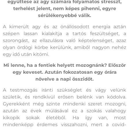
együttese az agy számára folyamatos stresszt,
terhelést jelent, nem képes pihenni, egyre
sérülékenyebbé válik.
A kimerült agy és az önállósodott energia aztán
szépen lassan kialakítja a tartós feszültséget, a
szorongást, az ellazulásra való képtelenséget, azaz
olyan ördögi körbe kerülünk, amiből nagyon nehéz
egy idő után kitörni.
Mi lenne, ha a fentiek helyett mozognánk? Először
egy keveset. Azután fokozatosan egy órára
növelve a napi összidőt.
A testmozgás iránti szükséglet és vágy velünk
születik, és rendkívül erősen belénk van kódolva.
Gyerekként még szinte mindenki szeret mozogni,
azután az évek múlásával ez a szokás valahogy
kikopik sokak életéből. Ha így van, most
mindenképp érdemes visszahozni, mert a covid-