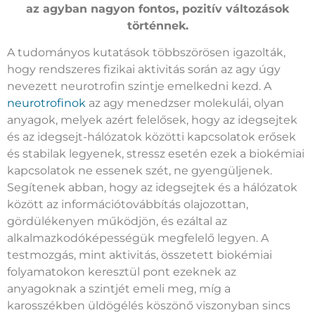
az agyban nagyon fontos, pozitív változások
történnek.
A tudományos kutatások többszörösen igazolták,
hogy rendszeres fizikai aktivitás során az agy úgy
nevezett neurotrofin szintje emelkedni kezd. A
neurotrofinok
az agy menedzser molekulái, olyan
anyagok, melyek azért felelősek, hogy az idegsejtek
és az idegsejt-hálózatok közötti kapcsolatok erősek
és stabilak legyenek, stressz esetén ezek a biokémiai
kapcsolatok ne essenek szét, ne gyengüljenek.
Segítenek abban, hogy az idegsejtek és a hálózatok
között az információtovábbítás olajozottan,
gördülékenyen működjön, és ezáltal az
alkalmazkodóképességük megfelelő legyen. A
testmozgás, mint aktivitás, összetett biokémiai
folyamatokon keresztül pont ezeknek az
anyagoknak a szintjét emeli meg, míg a
karosszékben üldögélés köszönő viszonyban sincs