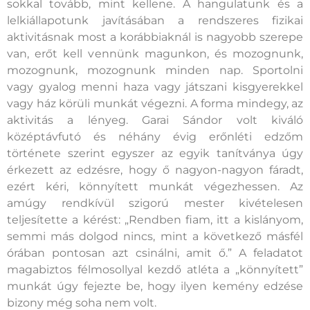
sokkal tovább, mint kellene. A hangulatunk és a
lelkiállapotunk javításában a rendszeres fizikai
aktivitásnak most a korábbiaknál is nagyobb szerepe
van, erőt kell vennünk magunkon, és mozognunk,
mozognunk, mozognunk minden nap. Sportolni
vagy gyalog menni haza vagy játszani kisgyerekkel
vagy ház körüli munkát végezni. A forma mindegy, az
aktivitás a lényeg. Garai Sándor volt kiváló
középtávfutó és néhány évig erőnléti edzőm
története szerint egyszer az egyik tanítványa úgy
érkezett az edzésre, hogy ő nagyon-nagyon fáradt,
ezért kéri, könnyített munkát végezhessen. Az
amúgy rendkívül szigorú mester kivételesen
teljesítette a kérést: „Rendben fiam, itt a kislányom,
semmi más dolgod nincs, mint a következő másfél
órában pontosan azt csinálni, amit ő.” A feladatot
magabiztos félmosollyal kezdő atléta a „könnyített”
munkát úgy fejezte be, hogy ilyen kemény edzése
bizony még soha nem volt.