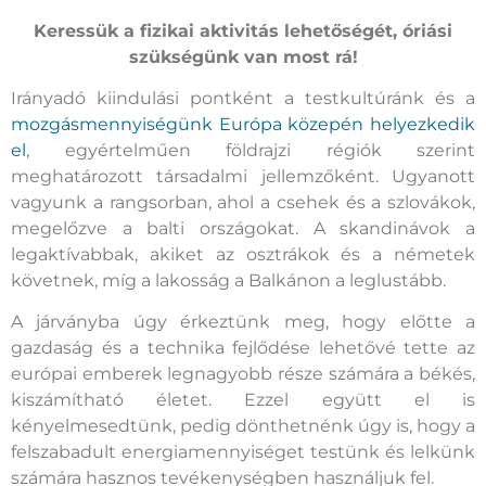
Keressük a fizikai aktivitás lehetőségét, óriási
szükségünk van most rá!
Irányadó kiindulási pontként a testkultúránk és a
mozgásmennyiségünk Európa közepén helyezkedik
el
, egyértelműen földrajzi régiók szerint
meghatározott társadalmi jellemzőként. Ugyanott
vagyunk a rangsorban, ahol a csehek és a szlovákok,
megelőzve a balti országokat. A skandinávok a
legaktívabbak, akiket az osztrákok és a németek
követnek, míg a lakosság a Balkánon a leglustább.
A járványba úgy érkeztünk meg, hogy előtte a
gazdaság és a technika fejlődése lehetővé tette az
európai emberek legnagyobb része számára a békés,
kiszámítható életet. Ezzel együtt el is
kényelmesedtünk, pedig dönthetnénk úgy is, hogy a
felszabadult energiamennyiséget testünk és lelkünk
számára hasznos tevékenységben használjuk fel.