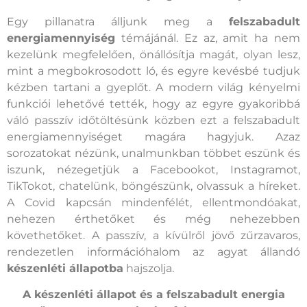
Egy pillanatra álljunk meg a
felszabadult
energiamennyiség
témájánál. Ez az, amit ha nem
kezelünk megfelelően, önállósítja magát, olyan lesz,
mint a megbokrosodott ló, és egyre kevésbé tudjuk
kézben tartani a gyeplőt. A modern világ kényelmi
funkciói lehetővé tették, hogy az egyre gyakoribbá
váló passzív időtöltésünk közben ezt a felszabadult
energiamennyiséget magára hagyjuk. Azaz
sorozatokat nézünk, unalmunkban többet eszünk és
iszunk, nézegetjük a Facebookot, Instagramot,
TikTokot, chatelünk, böngészünk, olvassuk a híreket.
A Covid kapcsán mindenfélét, ellentmondóakat,
nehezen érthetőket és még nehezebben
követhetőket. A passzív, a kívülről jövő zűrzavaros,
rendezetlen információhalom az agyat állandó
készenléti állapotba
hajszolja.
A készenléti állapot és a felszabadult energia