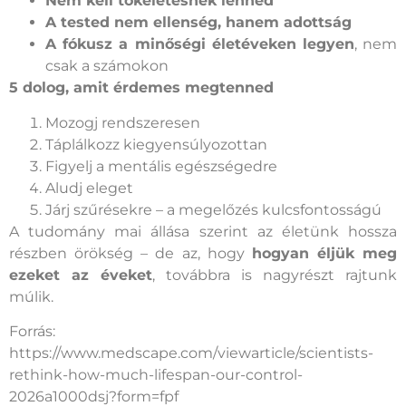
Nem kell tökéletesnek lenned
A tested nem ellenség, hanem adottság
A fókusz a minőségi életéveken legyen
, nem
csak a számokon
5 dolog, amit érdemes megtenned
Mozogj rendszeresen
Táplálkozz kiegyensúlyozottan
Figyelj a mentális egészségedre
Aludj eleget
Járj szűrésekre – a megelőzés kulcsfontosságú
A tudomány mai állása szerint az életünk hossza
részben örökség – de az, hogy
hogyan éljük meg
ezeket az éveket
, továbbra is nagyrészt rajtunk
múlik.
Forrás:
https://www.medscape.com/viewarticle/scientists-
rethink-how-much-lifespan-our-control-
2026a1000dsj?form=fpf