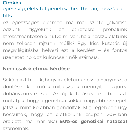
Címkék
egészség
,
életvitel
,
genetika
,
healthspan
,
hosszú élet
titka
Az egészséges életmód ma már szinte „elvárás”:
edzünk, figyelünk az étkezésre, próbálunk
stresszmentesen élni. De mi van, ha a hosszú életünk
nem teljesen rajtunk múlik? Egy friss kutatás új
megvilágításba helyezi ezt a kérdést – és fontos
üzenetet hordoz különösen nők számára.
Nem csak életmód kérdése
Sokáig azt hittük, hogy az életünk hossza nagyrészt a
döntéseinken múlik: mit eszünk, mennyit mozgunk,
dohányzunk-e, stb. Az új kutatások azonban azt
mutatják, hogy a genetika sokkal nagyobb szerepet
játszik, mint korábban gondolták. Míg régebben úgy
becsülték, hogy az életkorunk csupán 20%-ban
öröklött, ma már akár
50%-os genetikai hatással
számolnak.