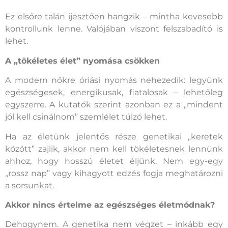
Ez elsőre talán ijesztően hangzik – mintha kevesebb
kontrollunk lenne. Valójában viszont felszabadító is
lehet.
A „tökéletes élet” nyomása csökken
A modern nőkre óriási nyomás nehezedik: legyünk
egészségesek, energikusak, fiatalosak – lehetőleg
egyszerre. A kutatók szerint azonban ez a „mindent
jól kell csinálnom” szemlélet túlzó lehet.
Ha az életünk jelentős része genetikai „keretek
között” zajlik, akkor nem kell tökéletesnek lennünk
ahhoz, hogy hosszú életet éljünk. Nem egy-egy
„rossz nap” vagy kihagyott edzés fogja meghatározni
a sorsunkat.
Akkor nincs értelme az egészséges életmódnak?
Dehogynem. A genetika nem végzet – inkább egy