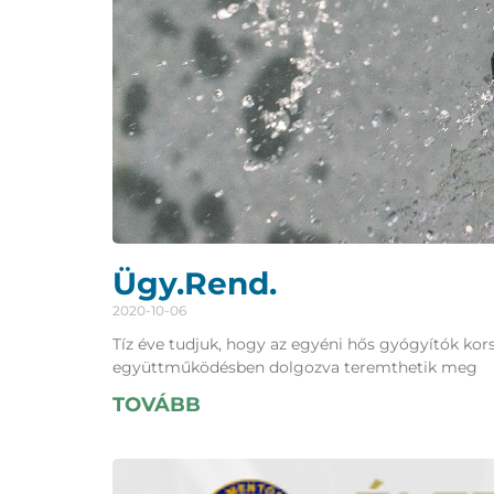
Ügy.Rend.
2020-10-06
Tíz éve tudjuk, hogy az egyéni hős gyógyítók ko
együttműködésben dolgozva teremthetik meg
TOVÁBB