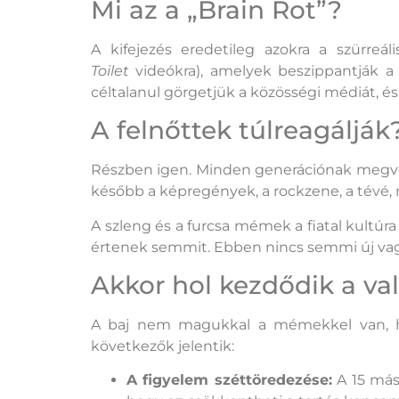
Mi az a „Brain Rot”?
A kifejezés eredetileg azokra a szürreá
Toilet
videókra), amelyek beszippantják a 
céltalanul görgetjük a közösségi médiát, é
A felnőttek túlreagálják
Részben igen. Minden generációnak megvolt
később a képregények, a rockzene, a tévé, 
A szleng és a furcsa mémek a fiatal kultúra
értenek semmit. Ebben nincs semmi új vag
Akkor hol kezdődik a va
A baj nem magukkal a mémekkel van, han
következők jelentik:
A figyelem széttöredezése:
A 15 más