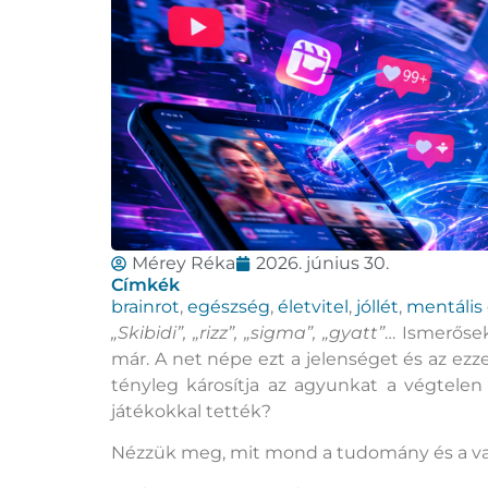
Mérey Réka
2026. június 30.
Címkék
brainrot
,
egészség
,
életvitel
,
jóllét
,
mentális
„Skibidi”, „rizz”, „sigma”, „gyatt”
… Ismerőse
már. A net népe ezt a jelenséget és az ezz
tényleg károsítja az agyunkat a végtelen
játékokkal tették?
Nézzük meg, mit mond a tudomány és a va