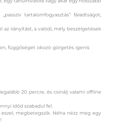
, egy tanulnivalóra vagy akár egy hosszabb
„passzív tartalomfogyasztás” fáradtságot,
zi az irányítást, a valódi, mély beszélgetések
n, függőséget okozó görgetés igenis
galább 20 percre, és csinálj valami offline
ennyi időd szabadul fel.
ot) eszel, megbetegszik. Néha nézz meg egy
!