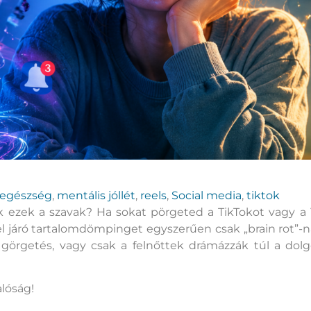
 egészség
,
mentális jóllét
,
reels
,
Social media
,
tiktok
k ezek a szavak? Ha sokat pörgeted a TikTokot vagy a
el járó tartalomdömpinget egyszerűen csak „brain rot”-
 görgetés, vagy csak a felnőttek drámázzák túl a dol
lóság!