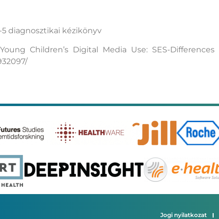
 diagnosztikai kézikönyv
oung Children’s Digital Media Use: SES-Difference
932097/
Jogi nyilatkozat