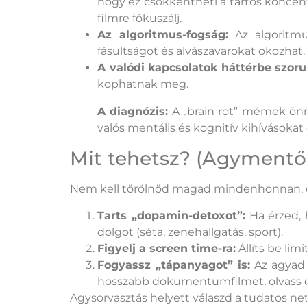
hogy ez csökkentheti a tartós koncen
filmre fókuszálj.
Az algoritmus-fogság:
Az algoritmus
fásultságot és alvászavarokat okozhat.
A valódi kapcsolatok háttérbe szoru
kophatnak meg.
A diagnózis:
A „brain rot” mémek önm
valós mentális és kognitív kihívásokat 
Mit tehetsz? (Agymentő
Nem kell törölnöd magad mindenhonnan, d
Tarts „dopamin-detoxot”:
Ha érzed, h
dolgot (séta, zenehallgatás, sport).
Figyelj a screen time-ra:
Állíts be lim
Fogyassz „tápanyagot” is:
Az agyad 
hosszabb dokumentumfilmet, olvass el
Agysorvasztás helyett válaszd a tudatos net