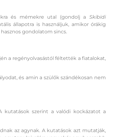
ideókra és mémekre utal (gondolj a
Skibidi
is állapotra is használjuk, amikor órákig
en hasznos gondolatom sincs.
a regényolvasástól féltették a fiatalokat,
sztályodat, és amin a szülők szándékosan nem
kutatások szerint a valódi kockázatot a
dnak az agynak. A kutatások azt mutatják,