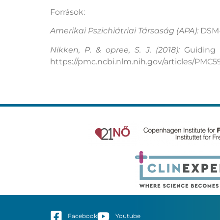
Források:
Amerikai Pszichiátriai Társaság (APA):
DSM-5
Nikken, P. & opree, S. J. (2018):
Guiding Y
https://pmc.ncbi.nlm.nih.gov/articles/PMC5
Facebook
Youtube