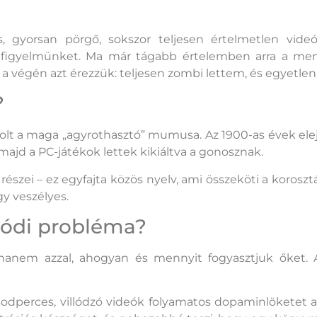
lis, gyorsan pörgő, sokszor teljesen értelmetlen v
figyelmünket. Ma már tágabb értelemben arra a mentál
s a végén azt érezzük: teljesen zombi lettem, és egyetl
?
 a maga „agyrothasztó” mumusa. Az 1900-as évek elején 
majd a PC-játékok lettek kikiáltva a gonosznak.
 részei – ez egyfajta közös nyelv, ami összeköti a koro
y veszélyes.
lódi probléma?
em azzal, ahogyan és mennyit fogyasztjuk őket. A 
odperces, villódzó videók folyamatos dopaminlöketet a