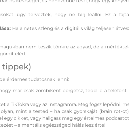
trációs készséget, és nehezebbé teszi, hogy egy könyvre
okat úgy tervezték, hogy ne bírj leállni. Ez a fajta 
lása:
Ha a netes szleng és a digitális világ teljesen átves
agukban nem teszik tönkre az agyad, de a mértéktele
gördít eléd.
 tippek)
e érdemes tudatosnak lenni:
ogy már csak zombiként pörgetsz, tedd le a telefont le
itet a TikTokra vagy az Instagramra. Meg fogsz lepődni, m
olyan, mint a tested – ha csak gyorskaját (brain rot-
 egy cikket, vagy hallgass meg egy értelmes podcastot
ezést – a mentális egészséged hálás lesz érte!