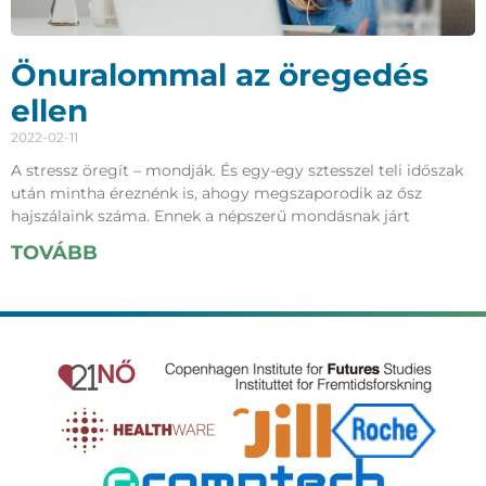
Önuralommal az öregedés
ellen
2022-02-11
A stressz öregít – mondják. És egy-egy sztesszel teli időszak
után mintha éreznénk is, ahogy megszaporodik az ősz
hajszálaink száma. Ennek a népszerű mondásnak járt
TOVÁBB