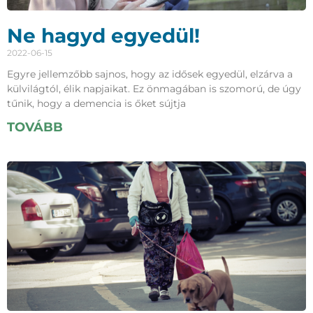
Ne hagyd egyedül!
2022-06-15
Egyre jellemzőbb sajnos, hogy az idősek egyedül, elzárva a
külvilágtól, élik napjaikat. Ez önmagában is szomorú, de úgy
tűnik, hogy a demencia is őket sújtja
TOVÁBB